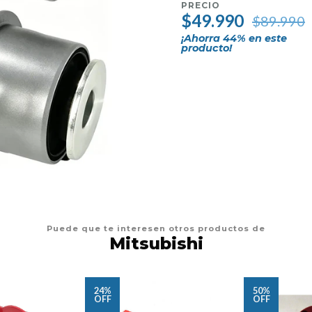
PRECIO
$49.990
$89.990
¡Ahorra
44
% en este
producto!
Puede que te interesen otros productos de
Mitsubishi
24%
50%
OFF
OFF