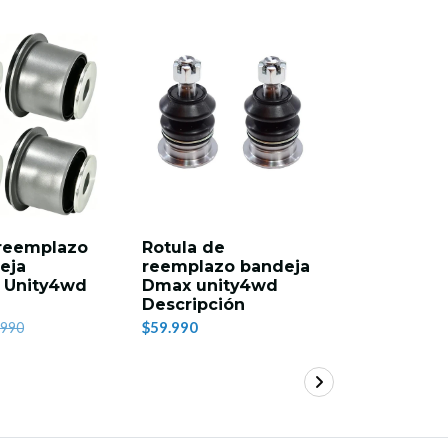
19%
OFF
 reemplazo
Rotula de
Rotula d
eja
reemplazo bandeja
reempla
a Unity4wd
Dmax unity4wd
Mitsubis
Descripción
$59.990
$7
$59.990
.990