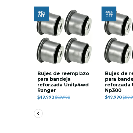
44%
44%
OFF
OFF
Bujes de reemplazo
Bujes de 
para bandeja
para bande
reforzada Unity4wd
reforzada
Ranger
Np300
$49.990
$49.990
$89.990
$89.