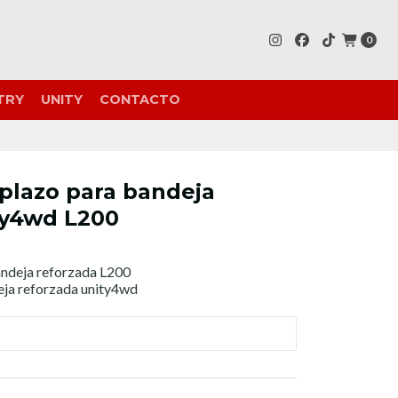
0
TRY
UNITY
CONTACTO
plazo para bandeja
ty4wd L200
andeja reforzada L200
eja reforzada unity4wd