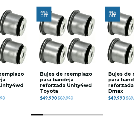
44%
44%
OFF
OFF
reemplazo
Bujes de reemplazo
Bujes de
ja
para bandeja
para band
 Unity4wd
reforzada Unity4wd
reforzad
Toyota
Dmax
$49.990
$49.990
990
$89.990
$89