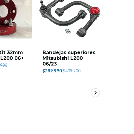
 Kit 32mm
Bandejas superiores
Candado
i L200 06+
Mitsubishi L200
conforta
06/23
Mitsubis
.900
14 - 2" Li
$289.990
$409.900
$99.990
$1