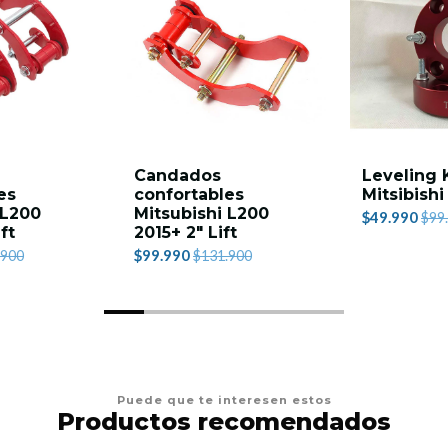
Candados
Leveling
es
confortables
Mitsibish
 L200
Mitsubishi L200
$49.990
$99
ft
2015+ 2" Lift
$99.990
.900
$131.900
Puede que te interesen estos
Productos recomendados