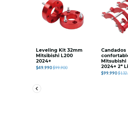
Leveling Kit 32mm
Candados
Mitsibishi L200
confortabl
2024+
Mitsubishi
2024+ 2" Li
$49.990
$99.900
$99.990
$132