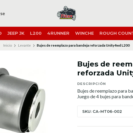
rse
O
JEEP JK
L200
4RUNNER
WINCHE
ROUGH COUN
Inicio
Levante
Bujes de reemplazo para bandeja reforzada Unity4wd L200
Bujes de reem
reforzada Uni
DESCRIPCIÓN
Bujes de reemplazo para b
Juego de 4 bujes para band
SKU: CA-MT06-002