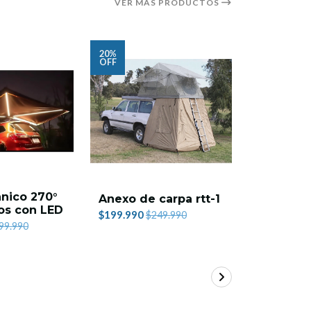
VER MÁS PRODUCTOS
20%
20%
OFF
OFF
nico 270°
Anexo de
Anexo de carpa rtt-1
ros con LED
RTT-2
$199.990
$249.990
$199.990
99.990
$