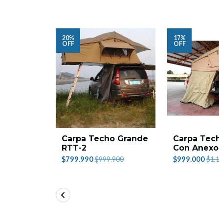
20%
17%
OFF
OFF
Carpa Techo Grande
Carpa Tec
RTT-2
Con Anexo
$799.990
$999.000
$999.900
$1.