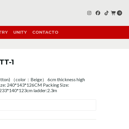
0
TRY
UNITY
CONTACTO
TT-1
otton) （color：Beige） 6cm thickness high
 Size: 240*143*126CM Packing Size:
:233*140*123cm ladder:2.3m