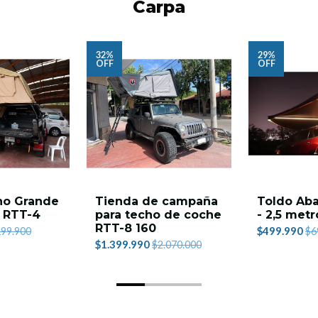
Carpa
32%
29%
OFF
OFF
ho Grande
Tienda de campaña
Toldo Aba
 RTT-4
para techo de coche
- 2,5 met
RTT-8 160
$499.990
199.900
$6
$1.399.990
$2.070.000