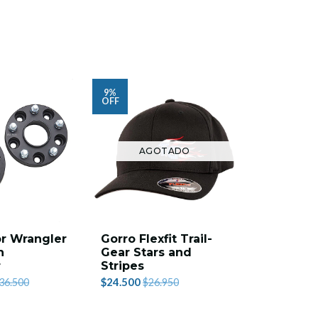
9%
OFF
AGOTADO
r Wrangler
Gorro Flexfit Trail-
Airlift S
n
Gear Stars and
pulmones
r
Stripes
silverado
$24.500
$990.000
36.500
$26.950