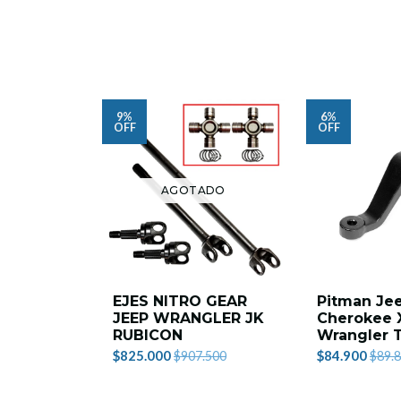
9%
6%
OFF
OFF
AGOTADO
EJES NITRO GEAR
Pitman Je
JEEP WRANGLER JK
Cherokee 
RUBICON
Wrangler 
$825.000
$84.900
$907.500
$89.