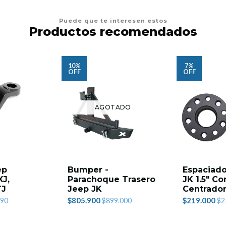
Puede que te interesen estos
Productos recomendados
10%
7%
OFF
OFF
AGOTADO
ep
Bumper -
Espaciado
XJ,
Parachoque Trasero
JK 1.5" Co
TJ
Jeep JK
Centrado
$805.900
$219.000
890
$899.000
$2