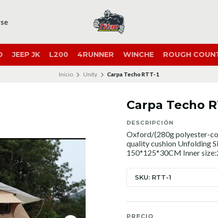
rse
O
JEEP JK
L200
4RUNNER
WINCHE
ROUGH COUN
Inicio
Unity
Carpa Techo RTT-1
Carpa Techo R
DESCRIPCIÓN
Oxford/(280g polyester-c
quality cushion Unfolding
150*125*30CM Inner size
SKU: RTT-1
PRECIO