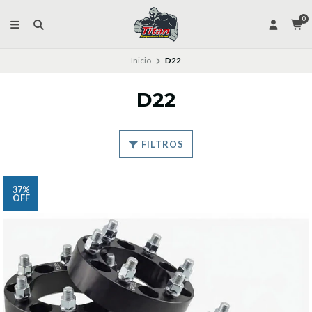
0
Inicio
D22
D22
FILTROS
37%
OFF