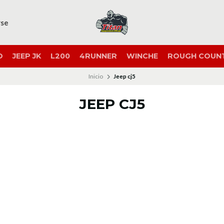
rse
O
JEEP JK
L200
4RUNNER
WINCHE
ROUGH COUN
Inicio
Jeep cj5
JEEP CJ5