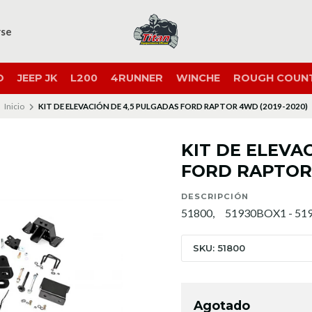
rse
O
JEEP JK
L200
4RUNNER
WINCHE
ROUGH COUN
Inicio
KIT DE ELEVACIÓN DE 4,5 PULGADAS FORD RAPTOR 4WD (2019-2020)
KIT DE ELEVA
FORD RAPTOR 
DESCRIPCIÓN
51800, 51930BOX1 - 51
SKU: 51800
Agotado