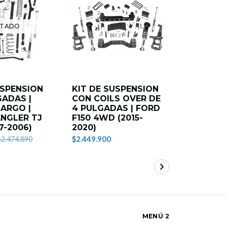
TADO
USPENSION
KIT DE SUSPENSION
Kit de S
GADAS |
CON COILS OVER DE
Rough Co
ARGO |
4 PULGADAS | FORD
Chevrole
NGLER TJ
F150 4WD (2015-
2025 Die
7-2006)
2020)
$2.359.900
$2.449.900
$2.474.890
MENÚ 2