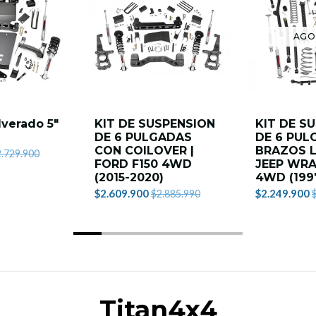
AGO
lverado 5"
KIT DE SUSPENSION
KIT DE S
DE 6 PULGADAS
DE 6 PUL
CON COILOVER |
BRAZOS L
.729.900
FORD F150 4WD
JEEP WRA
(2015-2020)
4WD (199
$2.609.900
$2.249.900
$2.885.990
Titan4x4