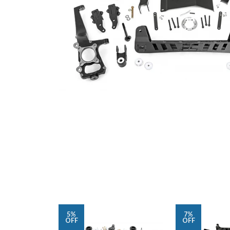
5%
7%
OFF
OFF