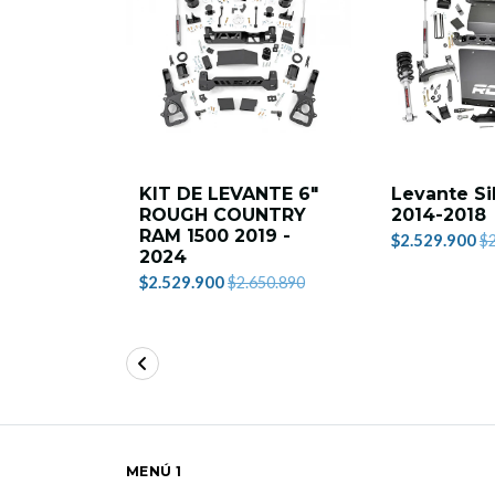
KIT DE LEVANTE 6"
Levante Si
ROUGH COUNTRY
2014-2018
RAM 1500 2019 -
$2.529.900
$2
2024
$2.529.900
$2.650.890
MENÚ 1