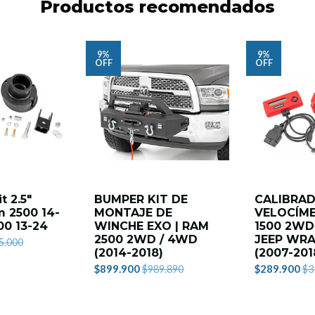
Productos recomendados
9%
9%
OFF
OFF
t 2.5"
BUMPER KIT DE
CALIBRA
 2500 14-
MONTAJE DE
VELOCÍME
00 13-24
WINCHE EXO | RAM
1500 2WD
2500 2WD / 4WD
JEEP WRA
5.000
(2014-2018)
(2007-201
$899.900
$289.900
$989.890
$3