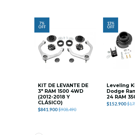
7%
13%
OFF
OFF
KIT DE LEVANTE DE
Leveling Ki
3" RAM 1500 4WD
Dodge Ram
(2012-2018 Y
24 RAM 35
CLÁSICO)
$152.900
$17
$841.900
$908.490