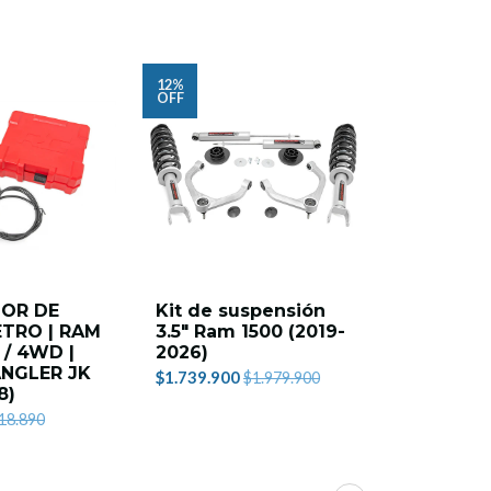
12%
2%
OFF
OFF
DOR DE
Kit de suspensión
KIT DE 
TRO | RAM
3.5" Ram 1500 (2019-
DE 2 PU
 / 4WD |
2026)
COILS OV
NGLER JK
TOYOTA
$1.739.900
$1.979.900
8)
4WD (20
$589.900
18.890
$