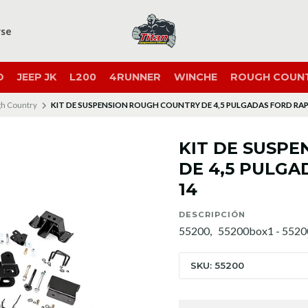
rse
O
JEEP JK
L200
4RUNNER
WINCHE
ROUGH COUN
h Country
KIT DE SUSPENSION ROUGH COUNTRY DE 4,5 PULGADAS FORD RA
KIT DE SUSP
DE 4,5 PULGA
14
DESCRIPCIÓN
55200, 55200box1 - 5520
SKU: 55200