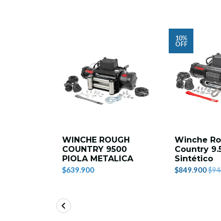
10%
OFF
WINCHE ROUGH
Winche R
COUNTRY 9500
Country 9.
PIOLA METALICA
Sintético
$639.900
$849.900
$94