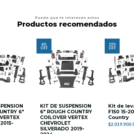
Puede que te interesen estos
Productos recomendados
6%
13%
OFF
OFF
SPENSION
KIT DE SUSPENSION
Kit de le
UNTRY 6″
6" ROUGH COUNTRY
F150 15-2
 VERTEX
COILOVER VERTEX
Country
2015-
CHEVROLET
$2.019.900
SILVERADO 2019-