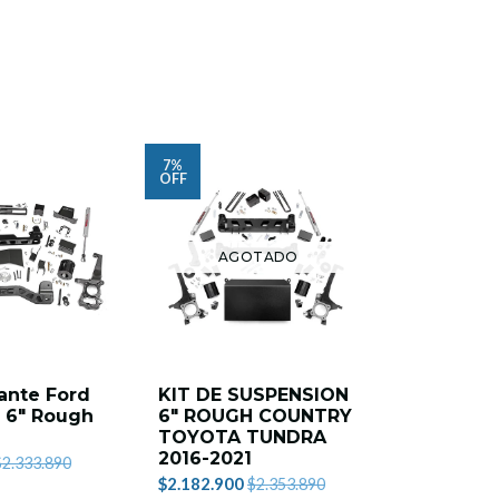
7%
7%
OFF
OFF
AGOTADO
AG
vante Ford
KIT DE SUSPENSION
KIT DE 
0 6" Rough
6" ROUGH COUNTRY
DE 4" R
TOYOTA TUNDRA
COUNTR
2016-2021
SILVERA
$2.333.890
$2.182.900
$1.859.900
$2.353.890