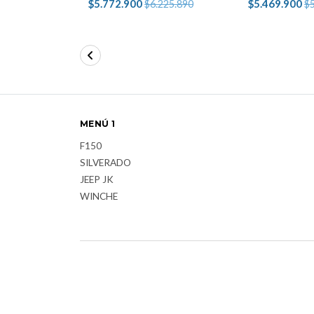
$5.772.900
$5.469.900
$6.225.890
$5
MENÚ 1
F150
SILVERADO
JEEP JK
WINCHE