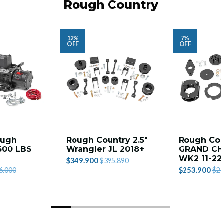
Rough Country
12%
7%
OFF
OFF
ough
Rough Country 2.5"
Rough Co
500 LBS
Wrangler JL 2018+
GRAND C
WK2 11-2
$349.900
$395.890
$253.900
6.000
$2