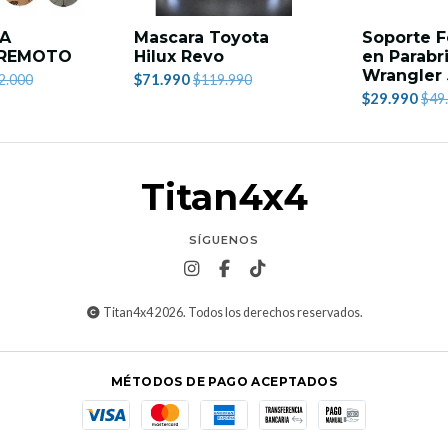
 A
Mascara Toyota
Soporte 
 REMOTO
Hilux Revo
en Parabr
Wrangler
$71.990
2.000
$119.990
$29.990
$49
Titan4x4
SÍGUENOS
Titan4x4 2026. Todos los derechos reservados.
MÉTODOS DE PAGO ACEPTADOS