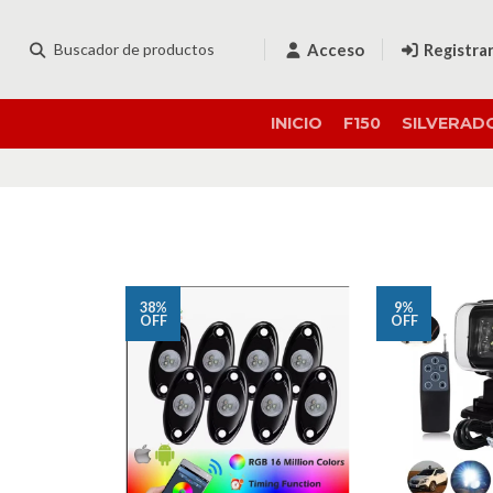
Acceso
Registra
INICIO
F150
SILVERAD
38%
9%
OFF
OFF