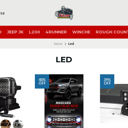
rse
O
JEEP JK
L200
4RUNNER
WINCHE
ROUGH COUN
Inicio
Led
LED
40%
39%
OFF
OFF