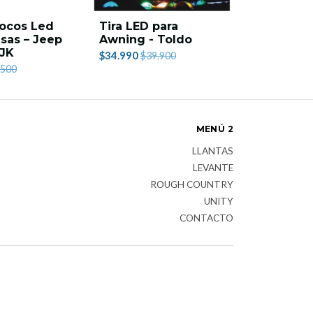
Focos Led
Tira LED para
isas – Jeep
Awning - Toldo
 JK
$34.990
$39.900
.500
MENÚ 2
LLANTAS
LEVANTE
ROUGH COUNTRY
UNITY
CONTACTO