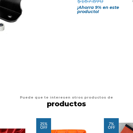
$167.890
¡Ahorra
9
% en este
producto!
Puede que te interesen otros productos de
productos
25%
7%
OFF
OFF