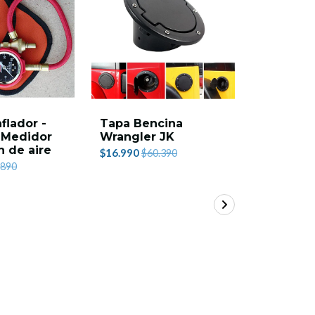
flador -
Tapa Bencina
X-Clamps
- Medidor
Wrangler JK
$39.990
$6
n de aire
$16.990
$60.390
.890