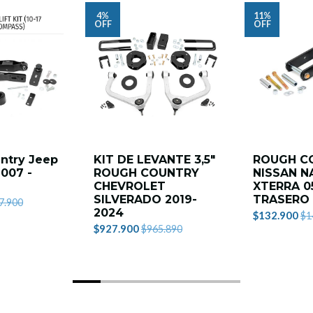
4%
11%
OFF
OFF
ntry Jeep
KIT DE LEVANTE 3,5"
ROUGH C
2007 -
ROUGH COUNTRY
NISSAN N
CHEVROLET
XTERRA 05
SILVERADO 2019-
TRASERO
7.900
2024
$132.900
$1
$927.900
$965.890