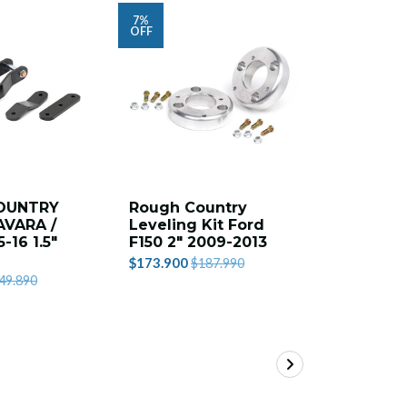
7%
10%
OFF
OFF
OUNTRY
Rough Country
ROUGH 
AVARA /
Leveling Kit Ford
2.5" WR
-16 1.5"
F150 2" 2009-2013
$629.900
$
$173.900
$187.990
49.890