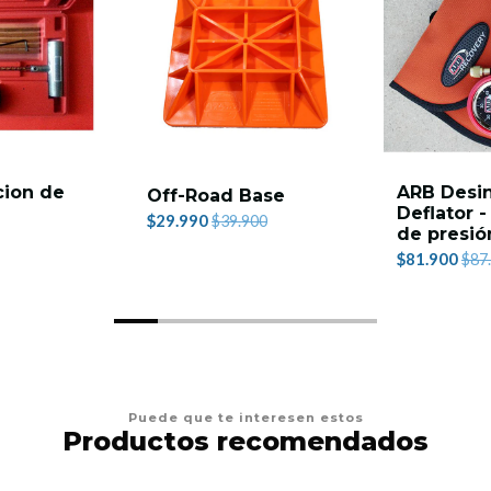
cion de
ARB Desin
Off-Road Base
Deflator 
$29.990
$39.900
de presió
$81.900
$87
Puede que te interesen estos
Productos recomendados