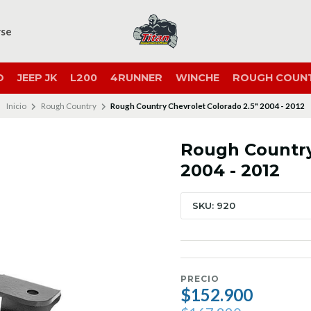
rse
O
JEEP JK
L200
4RUNNER
WINCHE
ROUGH COUN
Inicio
Rough Country
Rough Country Chevrolet Colorado 2.5" 2004 - 2012
Rough Country
2004 - 2012
SKU: 920
PRECIO
$152.900