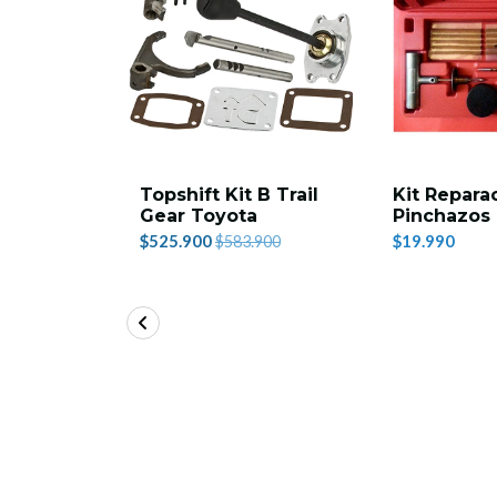
Topshift Kit B Trail
Kit Repara
Gear Toyota
Pinchazos
$525.900
$19.990
$583.900