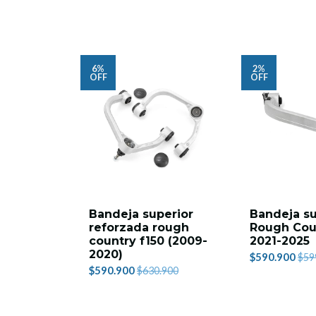
6%
2%
OFF
OFF
Bandeja superior
Bandeja su
reforzada rough
Rough Cou
country f150 (2009-
2021-2025
2020)
$590.900
$59
$590.900
$630.900