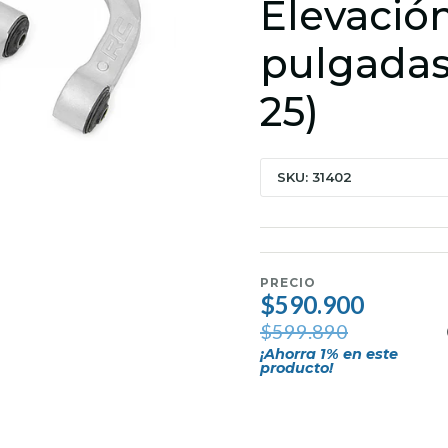
Elevación
pulgadas
25)
SKU: 31402
PRECIO
$590.900
$599.890
¡Ahorra
1
% en este
producto!