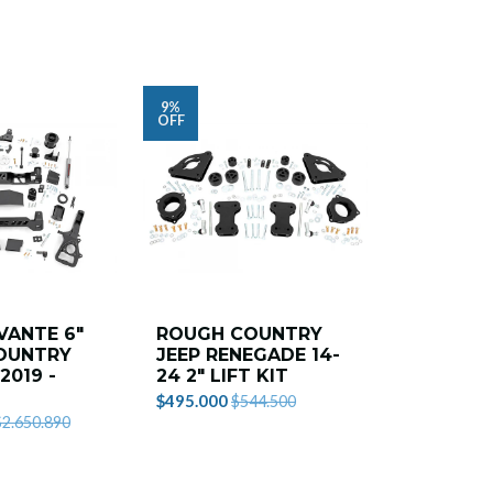
9%
7%
OFF
OFF
AG
VANTE 6"
ROUGH COUNTRY
KIT DE 
OUNTRY
JEEP RENEGADE 14-
ROUGH 
2019 -
24 2" LIFT KIT
VERTEX D
PULGADA
$495.000
$544.500
WRANGLE
$2.650.890
PUERTAS
2018)
$3.213.000