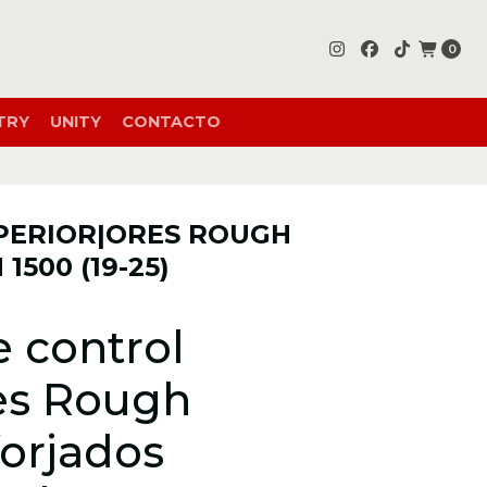
0
TRY
UNITY
CONTACTO
PERIOR|ORES ROUGH
500 (19-25)
e control
es Rough
forjados