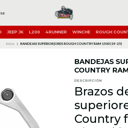
rse
O
JEEP JK
L200
4RUNNER
WINCHE
ROUGH COUN
Inicio
BANDEJAS SUPERIOR|ORES ROUGH COUNTRY RAM 1500 (19-25)
BANDEJAS SU
COUNTRY RAM 1
DESCRIPCIÓN
Brazos d
superior
Country 