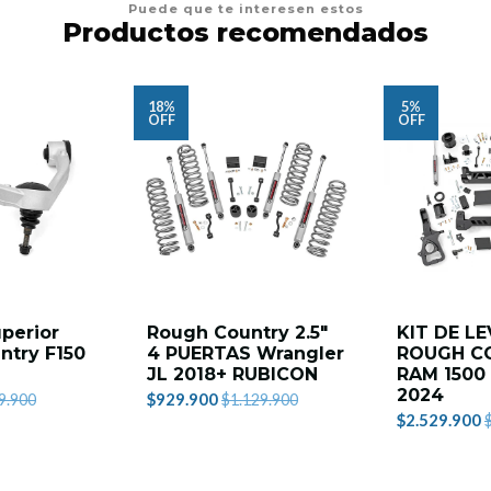
Puede que te interesen estos
Productos recomendados
18%
5%
OFF
OFF
perior
Rough Country 2.5"
KIT DE LE
ntry F150
4 PUERTAS Wrangler
ROUGH C
JL 2018+ RUBICON
RAM 1500 
2024
$929.900
9.900
$1.129.900
$2.529.900