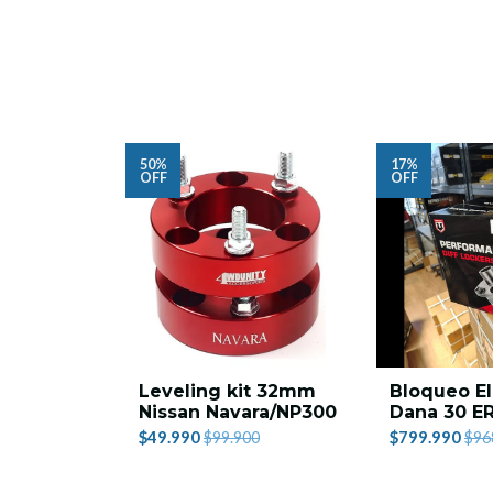
50%
17%
OFF
OFF
Leveling kit 32mm
Bloqueo El
Nissan Navara/NP300
Dana 30 E
$49.990
$799.990
$99.900
$96