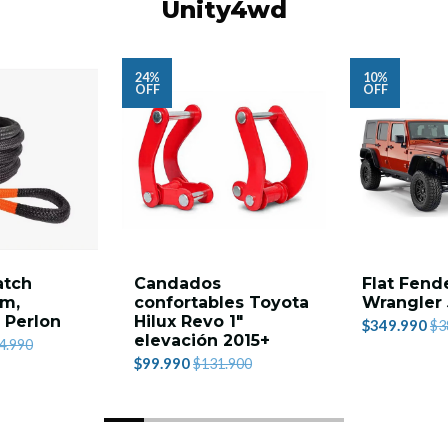
Unity4wd
24%
10%
OFF
OFF
atch
Candados
Flat Fend
9m,
confortables Toyota
Wrangler 
- Perlon
Hilux Revo 1"
$349.990
$3
elevación 2015+
4.990
$99.990
$131.900