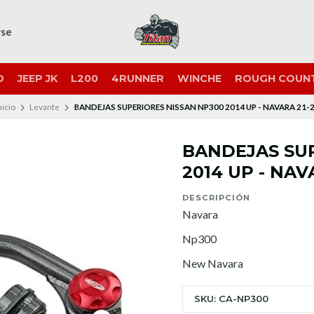
rse
O
JEEP JK
L200
4RUNNER
WINCHE
ROUGH COUN
nicio
Levante
BANDEJAS SUPERIORES NISSAN NP300 2014 UP - NAVARA 21-
BANDEJAS SU
2014 UP - NAV
DESCRIPCIÓN
Navara
Np300
New Navara
SKU: CA-NP300