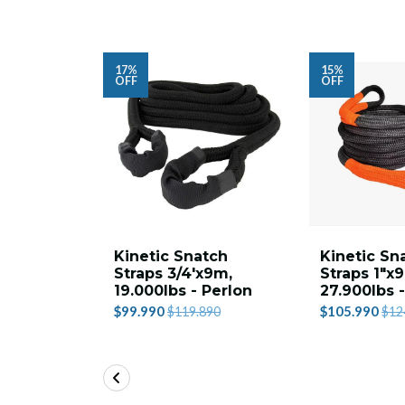
17%
15%
OFF
OFF
Kinetic Snatch
Kinetic Sn
Straps 3/4'x9m,
Straps 1"x
19.000lbs - Perlon
27.900lbs 
$99.990
$105.990
$119.890
$12