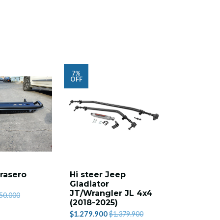
7%
7%
OFF
OFF
rasero
Hi steer Jeep
Kit de l
Gladiator
Grand C
JT/Wrangler JL 4x4
WK2 10-14
50.000
(2018-2025)
Bilstein
$1.279.900
$1.009.900
$1.379.900