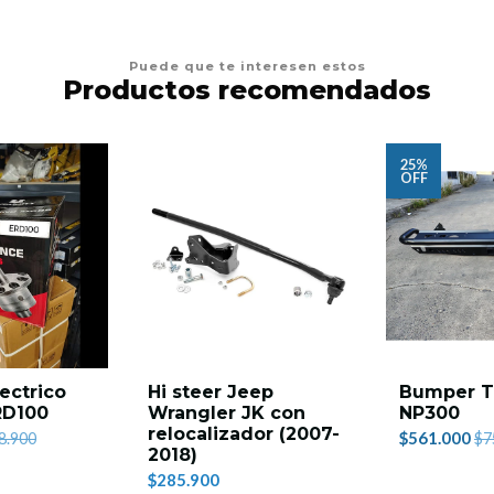
Puede que te interesen estos
Productos recomendados
25%
OFF
ectrico
Hi steer Jeep
Bumper T
RD100
Wrangler JK con
NP300
relocalizador (2007-
$561.000
8.900
$7
2018)
$285.900