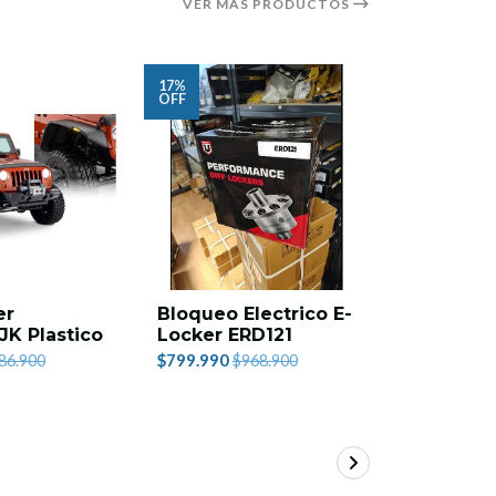
VER MÁS PRODUCTOS
17%
16%
OFF
OFF
er
Bloqueo Electrico E-
Carpa Te
JK Plastico
Locker ERD121
$759.990
$
$799.990
86.900
$968.900