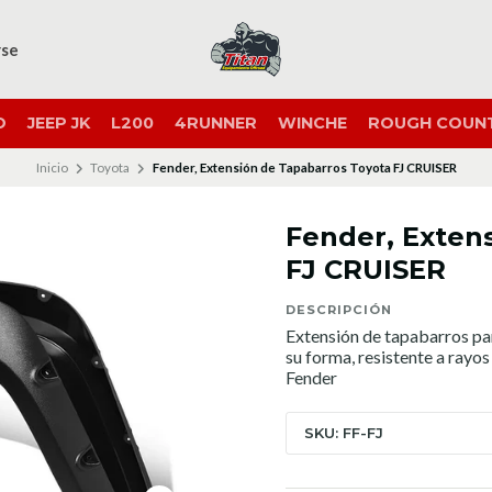
rse
O
JEEP JK
L200
4RUNNER
WINCHE
ROUGH COUN
Inicio
Toyota
Fender, Extensión de Tapabarros Toyota FJ CRUISER
Fender, Exten
FJ CRUISER
DESCRIPCIÓN
Extensión de tapabarros par
su forma, resistente a rayos
Fender
SKU: FF-FJ