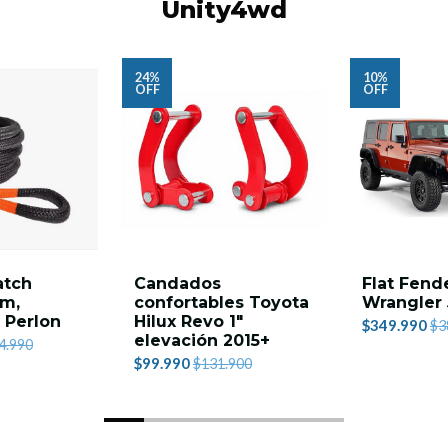
Unity4wd
24%
10%
OFF
OFF
atch
Candados
Flat Fend
9m,
confortables Toyota
Wrangler 
- Perlon
Hilux Revo 1"
$349.990
$3
elevación 2015+
4.990
$99.990
$131.900