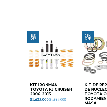
18%
21%
OFF
OFF
AGOTADO
KIT IRONMAN
KIT DE RE
TOYOTA FJ CRUISER
DE NUCLE
2006-2015
TOYOTA C
RODAMIEN
$1.632.000
$1.995.000
MASA