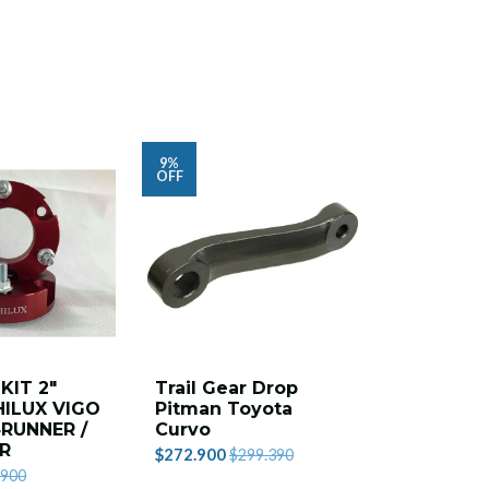
9%
10%
OFF
OFF
KIT 2"
Trail Gear Drop
AMORTI
ILUX VIGO
Pitman Toyota
COILOVE
4RUNNER /
Curvo
DELANTE
ER
CON RES
$272.900
$299.390
REGULAC
.900