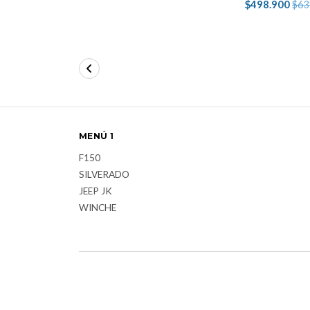
$498.900
$63
MENÚ 1
F150
SILVERADO
JEEP JK
WINCHE