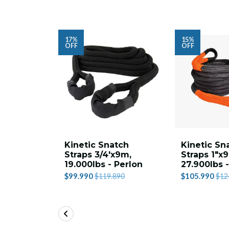
17%
15%
OFF
OFF
Kinetic Snatch
Kinetic Sn
Straps 3/4'x9m,
Straps 1"x
19.000lbs - Perlon
27.900lbs 
$99.990
$105.990
$119.890
$12