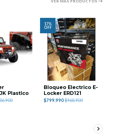
VER MÁS PRODUCTOS
17%
16%
OFF
OFF
er
Bloqueo Electrico E-
Carpa Te
JK Plastico
Locker ERD121
$759.990
$
$799.990
86.900
$968.900