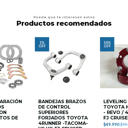
Puede que te interesen estos
Productos recomendados
1%
50%
OFF
OFF
PARACIÓN
BANDEJAS BRAZOS
LEVELING 
OS
DE CONTROL
TOYOTA H
ON
SUPERIORES
- REVO / 
TOS DE
FORJADOS TOYOTA
FJ CRUIS
4RUNNER -TACOMA-
$49.990
$99