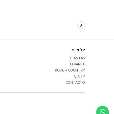
TOYOTA 
$3.252.900
MENÚ 2
LLANTAS
LEVANTE
ROUGH COUNTRY
UNITY
CONTACTO