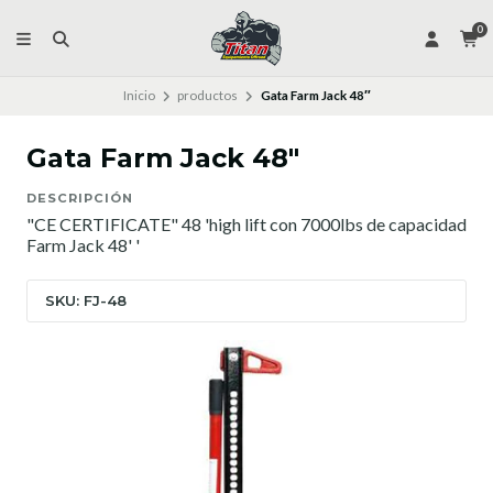
0
Inicio
productos
Gata Farm Jack 48″
Gata Farm Jack 48″
DESCRIPCIÓN
"CE CERTIFICATE" 48 'high lift con 7000lbs de capacidad
Farm Jack 48' '
SKU: FJ-48