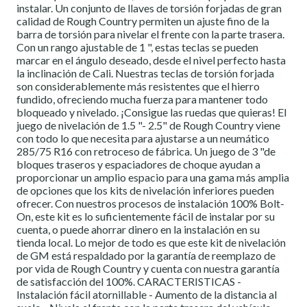
instalar. Un conjunto de llaves de torsión forjadas de gran
calidad de Rough Country permiten un ajuste fino de la
barra de torsión para nivelar el frente con la parte trasera.
Con un rango ajustable de 1 ", estas teclas se pueden
marcar en el ángulo deseado, desde el nivel perfecto hasta
la inclinación de Cali. Nuestras teclas de torsión forjada
son considerablemente más resistentes que el hierro
fundido, ofreciendo mucha fuerza para mantener todo
bloqueado y nivelado. ¡Consigue las ruedas que quieras! El
juego de nivelación de 1.5 "- 2.5" de Rough Country viene
con todo lo que necesita para ajustarse a un neumático
285/75 R16 con retroceso de fábrica. Un juego de 3 "de
bloques traseros y espaciadores de choque ayudan a
proporcionar un amplio espacio para una gama más amplia
de opciones que los kits de nivelación inferiores pueden
ofrecer. Con nuestros procesos de instalación 100% Bolt-
On, este kit es lo suficientemente fácil de instalar por su
cuenta, o puede ahorrar dinero en la instalación en su
tienda local. Lo mejor de todo es que este kit de nivelación
de GM está respaldado por la garantía de reemplazo de
por vida de Rough Country y cuenta con nuestra garantía
de satisfacción del 100%. CARACTERISTICAS -
Instalación fácil atornillable - Aumento de la distancia al