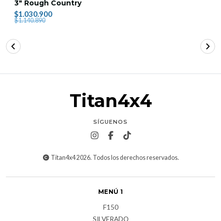
3" Rough Country
$1.030.900
$1.140.890
Titan4x4
SÍGUENOS
Titan4x4 2026. Todos los derechos reservados.
MENÚ 1
F150
SILVERADO