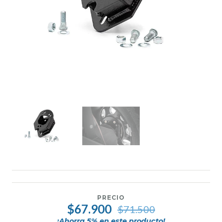
PRECIO
$67.900
$71.500
¡Ahorra
5
% en este producto!