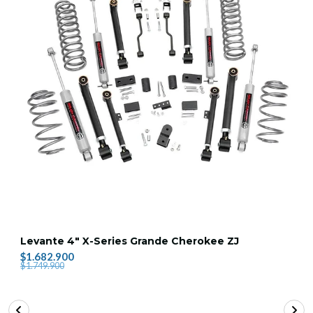
Levante 4" X-Series Grande Cherokee ZJ
$1.682.900
$1.749.900