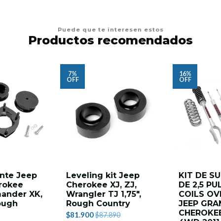
Puede que te interesen estos
Productos recomendados
7%
16%
OFF
OFF
ante Jeep
Leveling kit Jeep
KIT DE S
rokee
Cherokee XJ, ZJ,
DE 2,5 PU
ander XK,
Wrangler TJ 1,75",
COILS OVE
ough
Rough Country
JEEP GRA
CHEROKE
$81.900
$87.890