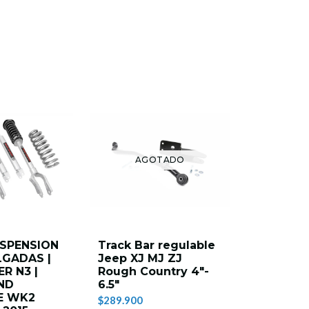
AGOTADO
AG
USPENSION
Track Bar regulable
BUMPER
LGADAS |
Jeep XJ MJ ZJ
PARACH
R N3 |
Rough Country 4"-
DELANT
ND
6.5"
COUNTR
E WK2
SOPORTE
$289.900