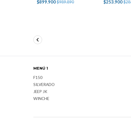
$899.900
$253.900
$989.890
$28
MENÚ 1
F150
SILVERADO
JEEP JK
WINCHE