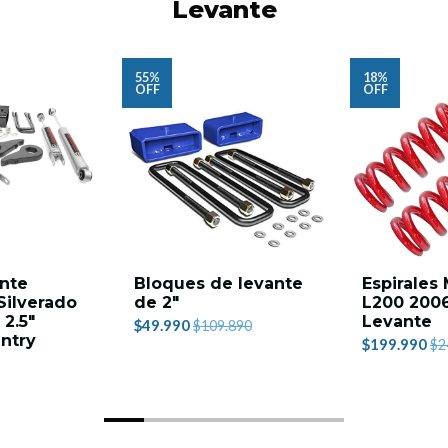
Levante
55%
18%
OFF
OFF
ante
Bloques de levante
Espirales 
Silverado
de 2"
L200 2006
 2.5"
Levante
$49.990
$109.890
ntry
$199.990
$2