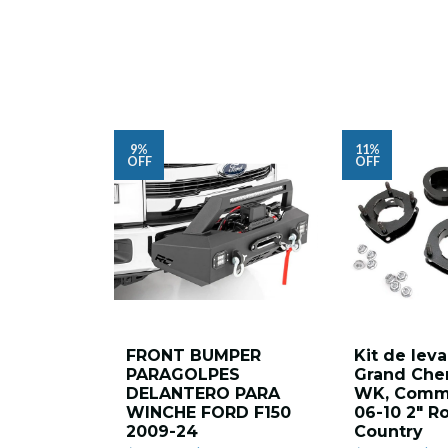
9%
11%
OFF
OFF
FRONT BUMPER
Kit de lev
PARAGOLPES
Grand Che
DELANTERO PARA
WK, Comm
WINCHE FORD F150
06-10 2" R
2009-24
Country