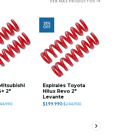
VER MÁS PRODUCTOS
18%
7%
OFF
OFF
Mitsubishi
Espirales Toyota
Levante 
+ 2"
Hilux Revo 2"
Grand C
Levante
$1.111.000
$199.990
44.990
$244.900