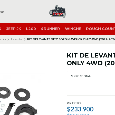
rse
O
JEEP JK
L200
4RUNNER
WINCHE
ROUGH COUN
nicio
Levante
KIT DE LEVANTE DE 2" FORD MAVERICK ONLY 4WD (2022-202
KIT DE LEVAN
ONLY 4WD (20
SKU: 51064
PRECIO
$233.900