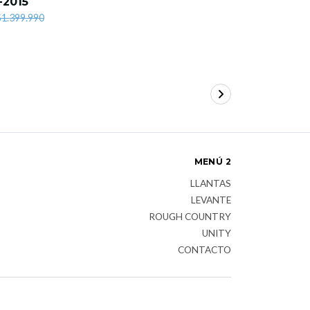
-2015
WINCHE |
CHEROKE
$1.399.990
4WD (19
(SIN BUL
$764.900
MENÚ 2
LLANTAS
LEVANTE
ROUGH COUNTRY
UNITY
CONTACTO