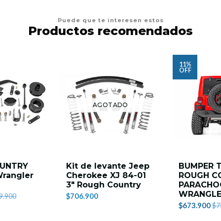
Puede que te interesen estos
Productos recomendados
11%
OFF
AGOTADO
UNTRY
Kit de levante Jeep
BUMPER 
Wrangler
Cherokee XJ 84-01
ROUGH C
3" Rough Country
PARACHO
WRANGLE
$706.900
9.900
$673.900
$7