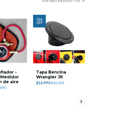
VER MÁS PRODUCTOS
72%
39%
OFF
OFF
flador -
Tapa Bencina
X-Clamps
- Medidor
Wrangler JK
$39.990
$6
n de aire
$16.990
$60.390
.890