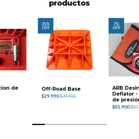
productos
25%
7%
OFF
OFF
cion de
ARB Desin
Off-Road Base
Deflator 
$29.990
$39.900
de presió
$81.900
$87