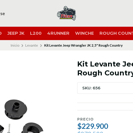
rse
O
JEEP JK
L200
4RUNNER
WINCHE
ROUGH COUN
Inicio
Levante
Kit Levante Jeep Wrangler JK 2,5" Rough Country
Kit Levante Je
Rough Countr
SKU: 656
PRECIO
$229.900