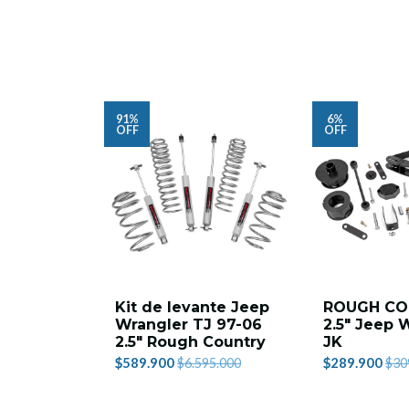
91%
6%
OFF
OFF
Kit de levante Jeep
ROUGH CO
Wrangler TJ 97-06
2.5" Jeep 
2.5" Rough Country
JK
$589.900
$289.900
$6.595.000
$30