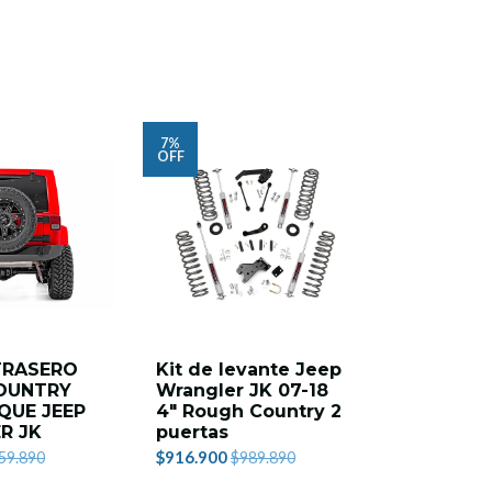
7%
9%
OFF
OFF
TRASERO
Kit de levante Jeep
BUMPER
OUNTRY
Wrangler JK 07-18
ROUGH 
QUE JEEP
4" Rough Country 2
PARACHO
R JK
puertas
WRANGLE
$916.900
$1.487.500
59.890
$989.890