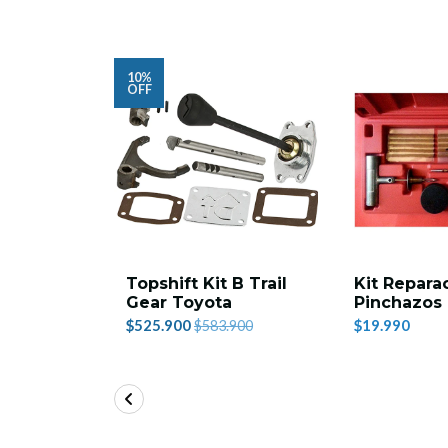
10%
OFF
Topshift Kit B Trail
Kit Repara
Gear Toyota
Pinchazos
$525.900
$19.990
$583.900