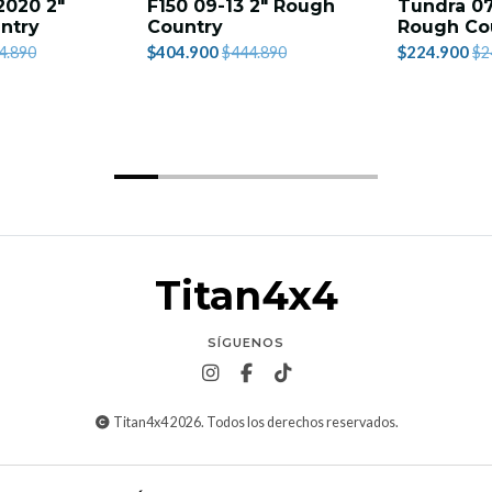
2020 2"
F150 09-13 2" Rough
Tundra 07
ntry
Country
Rough Co
$404.900
$224.900
4.890
$444.890
$2
Titan4x4
SÍGUENOS
Titan4x4 2026. Todos los derechos reservados.