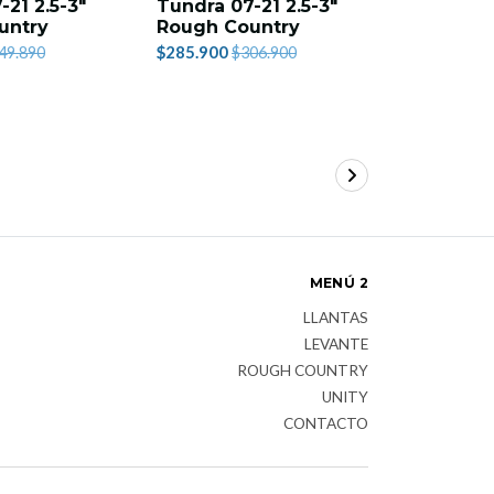
-21 2.5-3"
Tundra 07-21 2.5-3"
bandeja
untry
Rough Country
RAM 1500
Rough C
$285.900
49.890
$306.900
$1.030.900
MENÚ 2
LLANTAS
LEVANTE
ROUGH COUNTRY
UNITY
CONTACTO