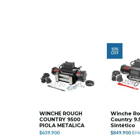
10%
OFF
WINCHE ROUGH
Winche R
COUNTRY 9500
Country 9.
PIOLA METALICA
Sintético
$639.900
$849.900
$94