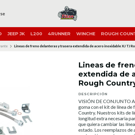
rse
O
JEEP JK
L200
4RUNNER
WINCHE
ROUGH COUN
vante
Lineas de freno delanteras y trasera extendida de acero inoxidable XJ TJ 
Lineas de fren
extendida de a
Rough Countr
DESCRIPCIÓN
VISIÓN DE CONJUNTO Actua
goma con el kit de línea de
Country. Nuestros kits de 
longitud extra necesaria par
que quiera cambiar las línea
estado. Los reemplazos de 