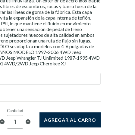
da útil muy larga. Un exterior de acero inoxidable
s libres de escombros, rocas y barro fuera de la
ar las líneas de goma de la fábrica. Esta capa
ta la expansión de la capa interna de teflón,
 PSI, lo que mantiene el fluido en movimiento
a obtener una sensación de pedal de freno
s sujetadores huecos de alta calidad en ambos
eno proporcionan una ruta de flujo sin fugas.
 se adapta a modelos con 4-6 pulgadas de
ión. AÑOS MODELO 1997-2006 4WD Jeep
WD Jeep Wrangler TJ Unlimited 1987-1995 4WD
001 4WD/2WD Jeep Cherokee XJ
Cantidad
AGREGAR AL CARRO