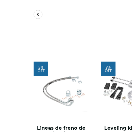
5%
9%
OFF
OFF
Lineas de freno de
Leveling k