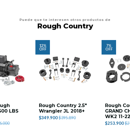
Puede que te interesen otros productos de
Rough Country
12%
7%
OFF
OFF
ough
Rough Country 2.5"
Rough Co
500 LBS
Wrangler JL 2018+
GRAND C
WK2 11-2
$349.900
$395.890
$253.900
6.000
$2