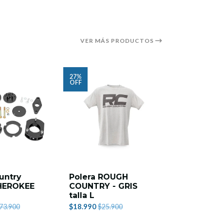
VER MÁS PRODUCTOS
27%
9%
OFF
OFF
untry
Polera ROUGH
ROUGH 
HEROKEE
COUNTRY - GRIS
JEEP RE
2
talla L
24 2" LIF
$18.990
$495.000
73.900
$25.900
$