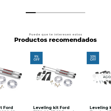
Puede que te interesen estos
Productos recomendados
9%
10%
OFF
OFF
AGO
it Ford
Leveling kit Ford
Leveling 