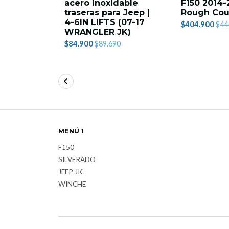
acero inoxidable
F150 2014-
traseras para Jeep |
Rough Cou
4-6IN LIFTS (07-17
$404.900
$44
WRANGLER JK)
$84.900
$89.690
MENÚ 1
F150
SILVERADO
JEEP JK
WINCHE