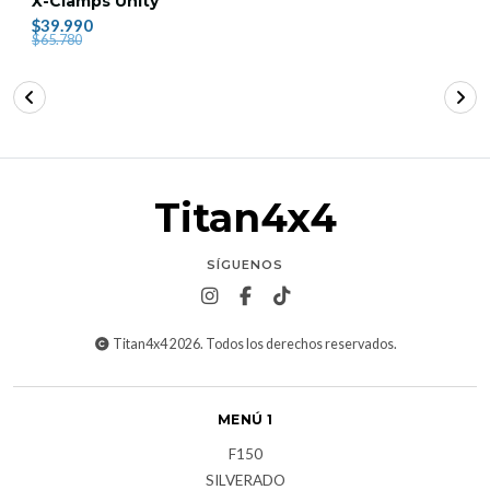
X-Clamps Unity
$39.990
$65.780
Titan4x4
SÍGUENOS
Titan4x4 2026. Todos los derechos reservados.
MENÚ 1
F150
SILVERADO