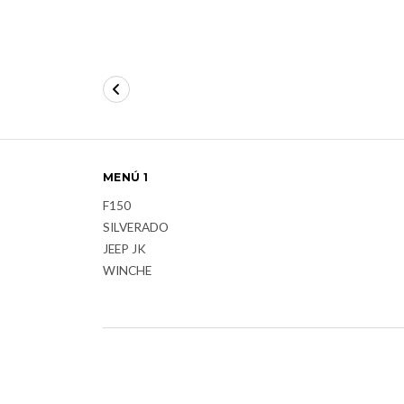
MENÚ 1
F150
SILVERADO
JEEP JK
WINCHE