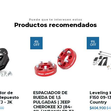
Puede que te interesen estos
Productos recomendados
4%
9%
OFF
OFF
dor de
ESPACIADOR DE
Leveling 
Repuesto
RUEDA DE 1,5
F150 09-1
J - JK
PULGADAS | JEEP
Country
CHEROKEE XJ (84-
$404.900
500
$4