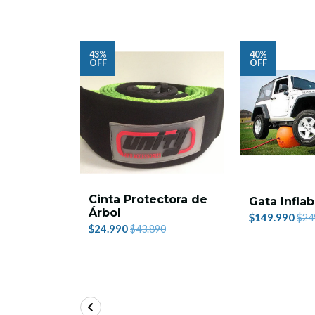
43%
40%
OFF
OFF
Cinta Protectora de
Gata Infla
Árbol
$149.990
$24
$24.990
$43.890