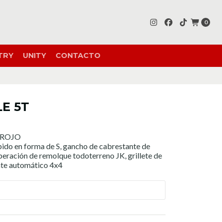
0
TRY
UNITY
CONTACTO
E 5T
 ROJO
pido en forma de S, gancho de cabrestante de
peración de remolque todoterreno JK, grillete de
te automático 4x4