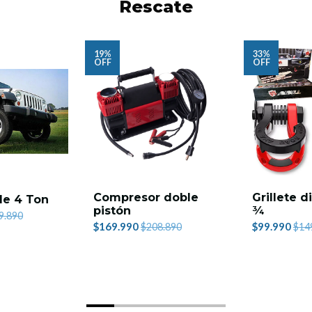
Rescate
19%
33%
OFF
OFF
Compresor doble
Grillete d
ble 4 Ton
pistón
¾
9.890
$169.990
$99.990
$208.890
$14