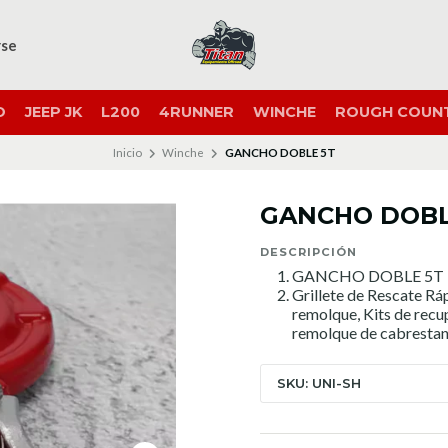
rse
O
JEEP JK
L200
4RUNNER
WINCHE
ROUGH COUN
Inicio
Winche
GANCHO DOBLE 5T
GANCHO DOBL
DESCRIPCIÓN
GANCHO DOBLE 5T
Grillete de Rescate Rá
remolque, Kits de recu
remolque de cabrestan
SKU: UNI-SH