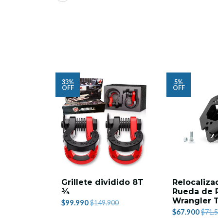
33%
5%
OFF
OFF
Grillete dividido 8T
Relocaliza
¾
Rueda de 
Wrangler T
$99.990
$149.900
$67.900
$71.