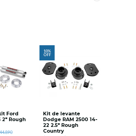
10%
9%
OFF
OFF
kit Ford
Kit de levante
Leveling 
3 2" Rough
Dodge RAM 2500 14-
F150 201
22 2.5" Rough
Rough C
Country
$404.900
44.890
$