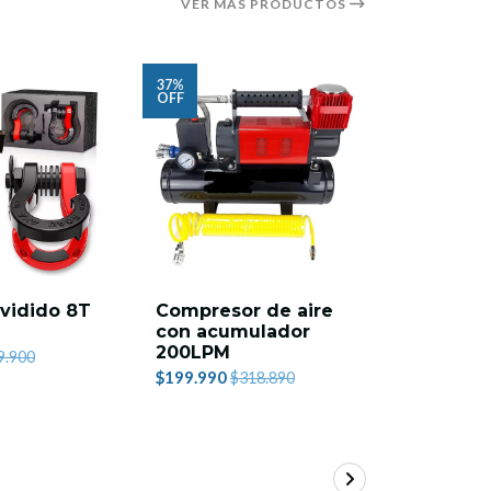
VER MÁS PRODUCTOS
37%
13%
OFF
OFF
ividido 8T
Compresor de aire
Plancha 
con acumulador
desatasc
200LPM
de gata
9.900
incorpor
$199.990
$318.890
Ladder 1
$139.990
$