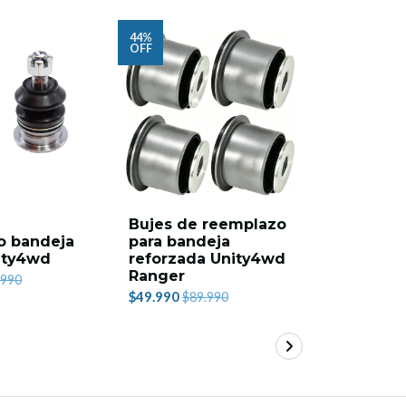
44%
6%
OFF
OFF
Bujes de reemplazo
Bandeja 
o bandeja
para bandeja
reforzad
ity4wd
reforzada Unity4wd
country 
Ranger
(2021-20
.990
$49.990
$590.900
$89.990
$