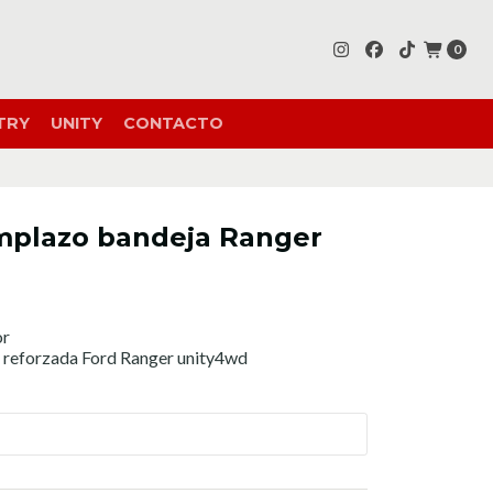
0
TRY
UNITY
CONTACTO
mplazo bandeja Ranger
or
 reforzada Ford Ranger unity4wd