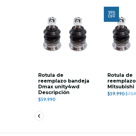
19%
OFF
Rotula de
Rotula de
reemplazo bandeja
reemplazo
Dmax unity4wd
Mitsubishi
Descripción
$59.990
$73.
$59.990