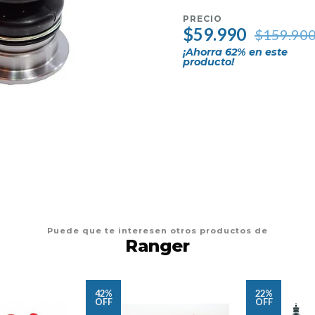
PRECIO
$59.990
$159.90
¡Ahorra
62
% en este
producto!
Puede que te interesen otros productos de
Ranger
42%
22%
OFF
OFF