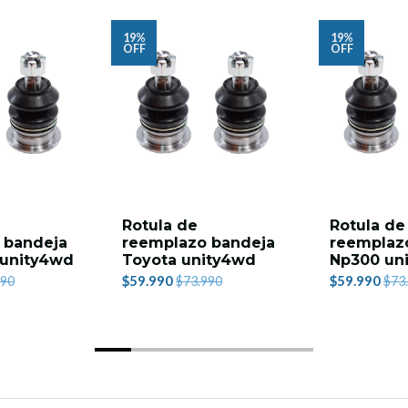
19%
19%
OFF
OFF
Rotula de
Rotula de
 bandeja
reemplazo bandeja
reemplaz
 unity4wd
Toyota unity4wd
Np300 un
$59.990
$59.990
990
$73.990
$73