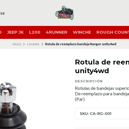
rse
O
JEEP JK
L200
4RUNNER
WINCHE
ROUGH COUN
Inicio
Levante
Rotula de reemplazo bandeja Ranger unity4wd
Rotula de ree
unity4wd
DESCRIPCIÓN
Rotulas de bandejas superi
De reemplazo para bandeja
(Par)
SKU: CA-RG-001