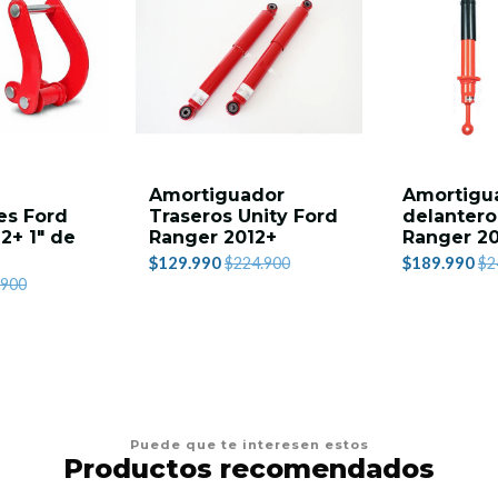
Amortiguador
Amortigu
es Ford
Traseros Unity Ford
delantero
2+ 1" de
Ranger 2012+
Ranger 2
$129.990
$189.990
$224.900
$2
.900
Puede que te interesen estos
Productos recomendados