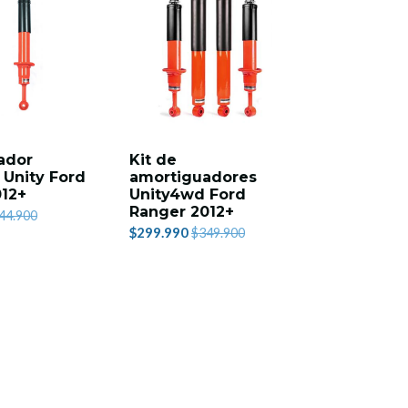
ador
Kit de
 Unity Ford
amortiguadores
012+
Unity4wd Ford
Ranger 2012+
44.900
$299.990
$349.900