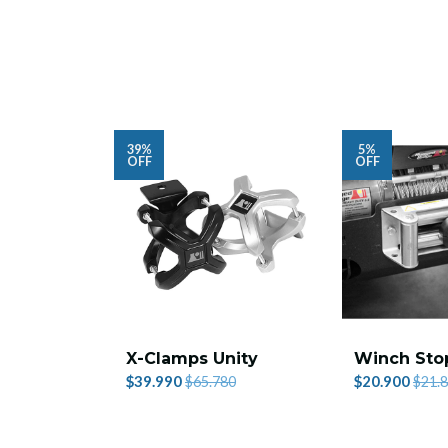
39%
5%
OFF
OFF
X-Clamps Unity
Winch Sto
$39.990
$20.900
$65.780
$21.