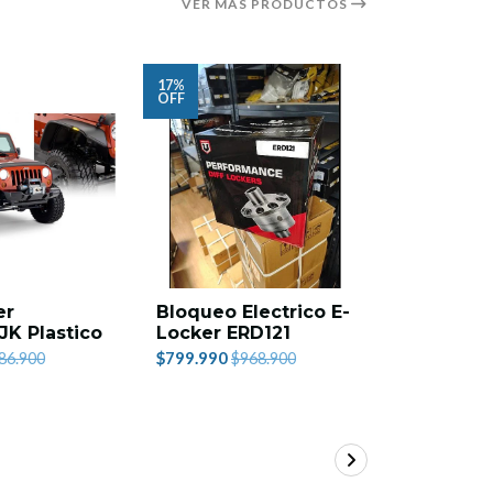
VER MÁS PRODUCTOS
17%
16%
OFF
OFF
er
Bloqueo Electrico E-
Carpa Te
JK Plastico
Locker ERD121
$759.990
$
$799.990
86.900
$968.900