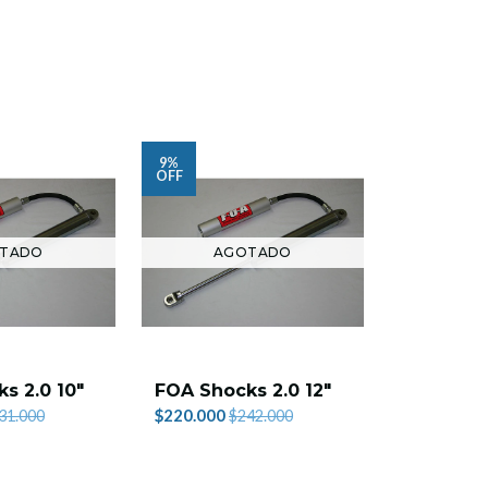
9%
52%
OFF
OFF
TADO
AGOTADO
s 2.0 10"
FOA Shocks 2.0 12"
Grillete 
$220.000
$6.990
31.000
$242.000
$14