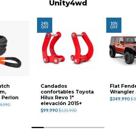
Unity4wd
24%
10%
OFF
OFF
atch
Candados
Flat Fend
9m,
confortables Toyota
Wrangler 
- Perlon
Hilux Revo 1"
$349.990
$3
elevación 2015+
4.990
$99.990
$131.900