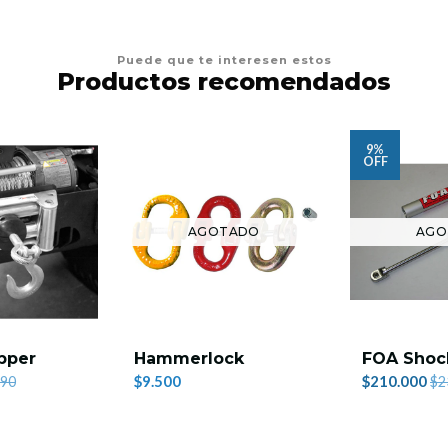
Puede que te interesen estos
Productos recomendados
9%
OFF
AGOTADO
AGO
pper
Hammerlock
FOA Shock
$9.500
$210.000
890
$2