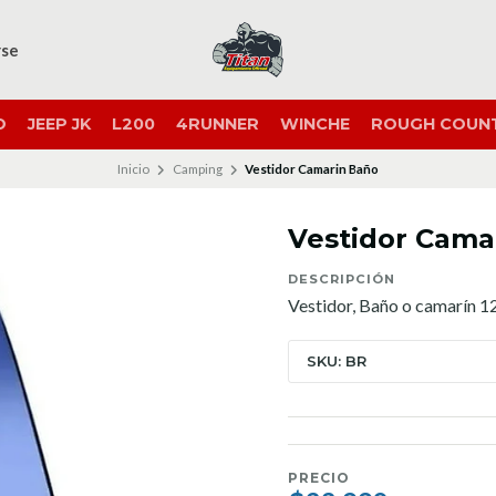
rse
O
JEEP JK
L200
4RUNNER
WINCHE
ROUGH COUN
Inicio
Camping
Vestidor Camarin Baño
Vestidor Cama
DESCRIPCIÓN
Vestidor, Baño o camarín
SKU: BR
PRECIO