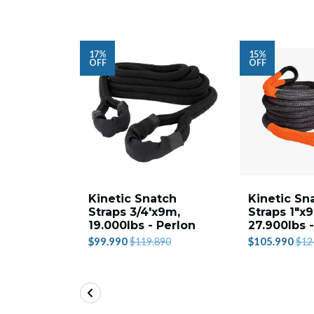
17%
15%
OFF
OFF
Kinetic Snatch
Kinetic Sn
Straps 3/4'x9m,
Straps 1"x
19.000lbs - Perlon
27.900lbs 
$99.990
$105.990
$119.890
$12