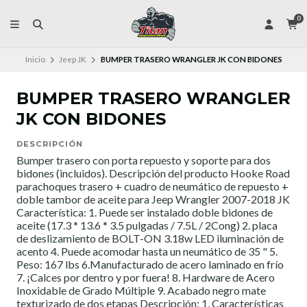
0
Inicio
Jeep JK
BUMPER TRASERO WRANGLER JK CON BIDONES
BUMPER TRASERO WRANGLER
JK CON BIDONES
DESCRIPCIÓN
Bumper trasero con porta repuesto y soporte para dos
bidones (incluidos). Descripción del producto Hooke Road
parachoques trasero + cuadro de neumático de repuesto +
doble tambor de aceite para Jeep Wrangler 2007-2018 JK
Característica: 1. Puede ser instalado doble bidones de
aceite (17.3 * 13.6 * 3.5 pulgadas / 7.5L / 2Cong) 2. placa
de deslizamiento de BOLT-ON 3.18w LED iluminación de
acento 4. Puede acomodar hasta un neumático de 35 " 5.
Peso: 167 lbs 6.Manufacturado de acero laminado en frío
7. ¡Calces por dentro y por fuera! 8. Hardware de Acero
Inoxidable de Grado Múltiple 9. Acabado negro mate
texturizado de dos etapas Descripción: 1. Características