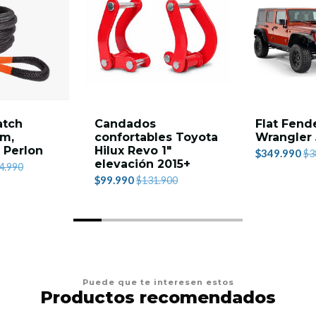
atch
Candados
Flat Fend
9m,
confortables Toyota
Wrangler 
- Perlon
Hilux Revo 1"
$349.990
$3
elevación 2015+
4.990
$99.990
$131.900
Puede que te interesen estos
Productos recomendados