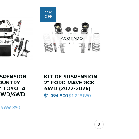
11%
OFF
AGOTADO
USPENSION
KIT DE SUSPENSION
KIT DE 
OUNTRY
2" FORD MAVERICK
FORD F1
" TOYOTA
4WD (2022-2026)
4X4 2021
2WD/4WD
$1.094.900
$179.900
$1.229.890
)
$5.666.890