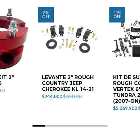
8%
11%
OFF
OFF
IT 2"
LEVANTE 2" ROUGH
KIT DE S
0
COUNTRY JEEP
ROUGH C
CHEROKEE KL 14-21
VERTEX 6
900
TUNDRA 
$244.000
$264.000
(2007-ON
$5.069.900