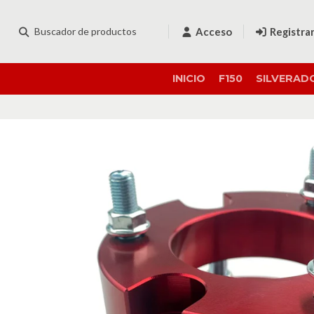
Acceso
Registra
INICIO
F150
SILVERAD