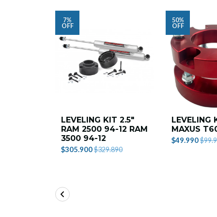
7%
50%
OFF
OFF
LEVELING KIT 2.5"
LEVELING K
RAM 2500 94-12 RAM
MAXUS T6
3500 94-12
$49.990
$99.
$305.900
$329.890