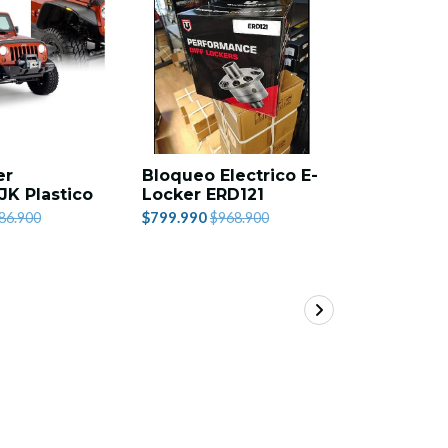
er
Bloqueo Electrico E-
Carpa Te
JK Plastico
Locker ERD121
$759.990
$
$799.990
86.900
$968.900