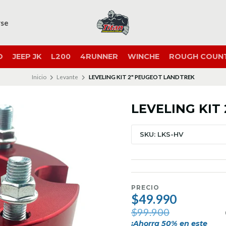
rse
O
JEEP JK
L200
4RUNNER
WINCHE
ROUGH COUN
Inicio
Levante
LEVELING KIT 2" PEUGEOT LANDTREK
LEVELING KIT
SKU: LKS-HV
PRECIO
$49.990
$99.900
¡Ahorra
50
% en este