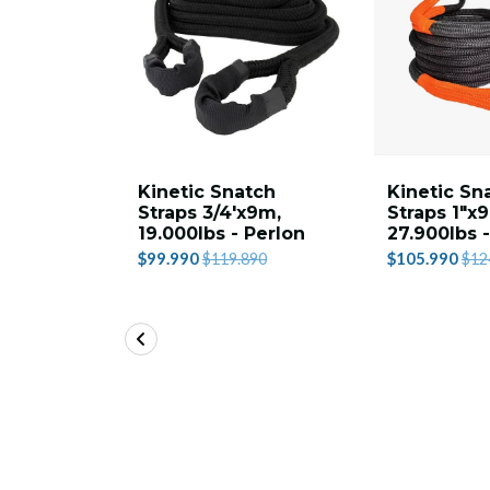
Kinetic Snatch
Kinetic Sn
Straps 3/4'x9m,
Straps 1"x
19.000lbs - Perlon
27.900lbs 
$99.990
$105.990
$119.890
$12