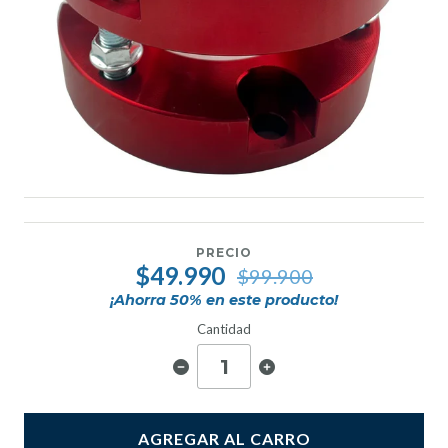
PRECIO
$49.990
$99.900
¡Ahorra
50
% en este producto!
Cantidad
AGREGAR AL CARRO