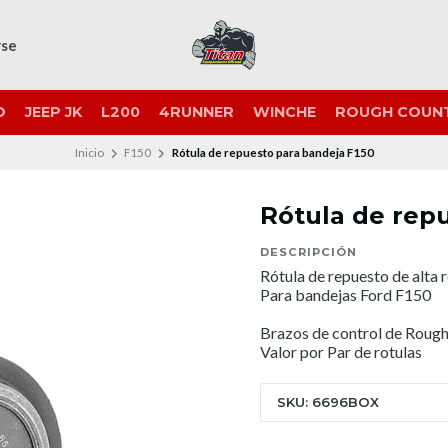
rse
O
JEEP JK
L200
4RUNNER
WINCHE
ROUGH COUN
Inicio
F150
Rótula de repuesto para bandeja F150
Rótula de rep
DESCRIPCIÓN
Rótula de repuesto de alta r
Para bandejas Ford F150
Brazos de control de Roug
Valor por Par de rotulas
SKU: 6696BOX