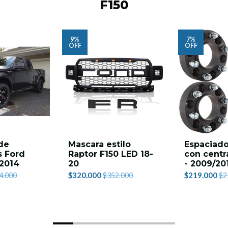
F150
9%
7%
OFF
OFF
de
Mascara estilo
Espaciador
s Ford
Raptor F150 LED 18-
con centr
-2014
20
- 2009/20
$320.000
$219.000
4.000
$352.000
$2