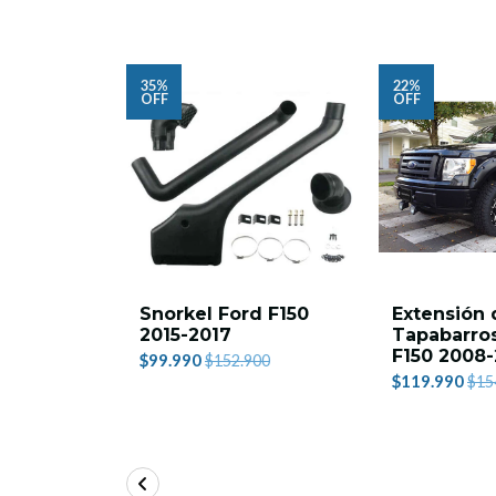
35%
22%
OFF
OFF
Snorkel Ford F150
Extensión 
2015-2017
Tapabarro
F150 2008
$99.990
$152.900
$119.990
$15