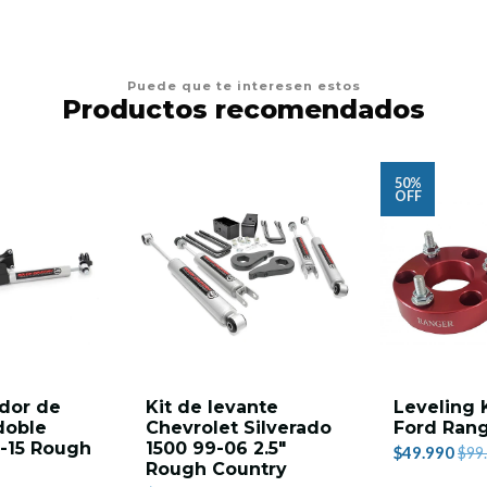
Puede que te interesen estos
Productos recomendados
50%
OFF
dor de
Kit de levante
Leveling
doble
Chevrolet Silverado
Ford Rang
-15 Rough
1500 99-06 2.5"
$49.990
$99
Rough Country