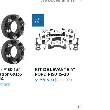
VER MÁS PRODUCTOS
7%
9%
OFF
OFF
 F150 1.5"
KIT DE LEVANTE 4"
KIT DE
ador 6X135
FORD F150 15-20
AMORTI
14
BILSTEIN
$1.978.900
$2.133.890
F150 15-
36.500
$1.089.900