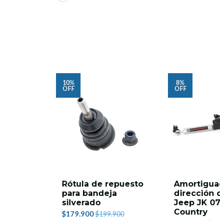
10%
8%
OFF
OFF
Rótula de repuesto
Amortigua
para bandeja
dirección 
silverado
Jeep JK 07
Country
$179.900
$199.900