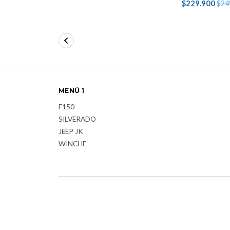
$229.900
$24
MENÚ 1
F150
SILVERADO
JEEP JK
WINCHE