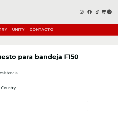
0
TRY
UNITY
CONTACTO
uesto para bandeja F150
esistencia
h Country