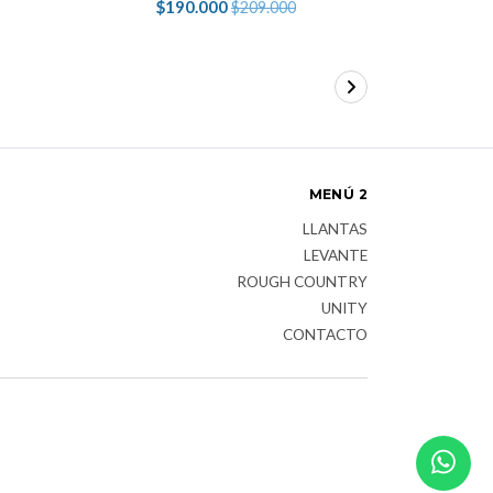
$190.000
$305.900
$209.000
$
MENÚ 2
LLANTAS
LEVANTE
ROUGH COUNTRY
UNITY
CONTACTO