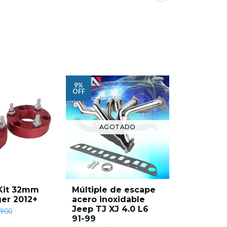
9%
10%
OFF
OFF
AGOTADO
 Kit 32mm
Múltiple de escape
Kit de l
er 2012+
acero inoxidable
Dodge R
Jeep TJ XJ 4.0 L6
22 2.5" 
.900
91-99
Country