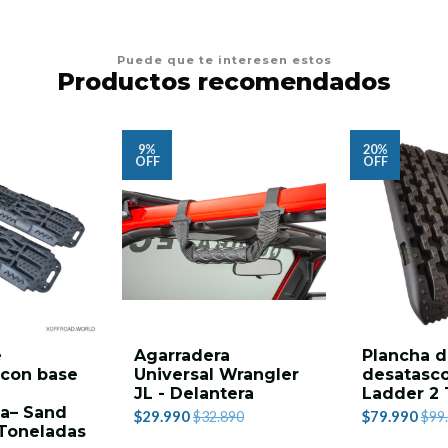
Puede que te interesen estos
Productos recomendados
9%
20%
OFF
OFF
e
Agarradera
Plancha 
 con base
Universal Wrangler
desatasco
JL - Delantera
Ladder 2 
da– Sand
$29.990
$79.990
$32.890
$99
 Toneladas