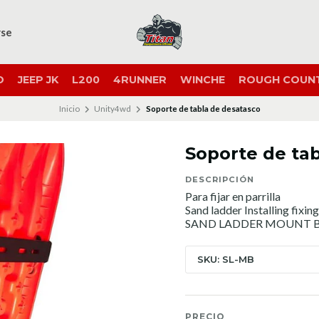
rse
O
JEEP JK
L200
4RUNNER
WINCHE
ROUGH COUN
Inicio
Unity4wd
Soporte de tabla de desatasco
Soporte de ta
DESCRIPCIÓN
Para fijar en parrilla
Sand ladder Installing fixin
SAND LADDER MOUNT 
SKU: SL-MB
PRECIO