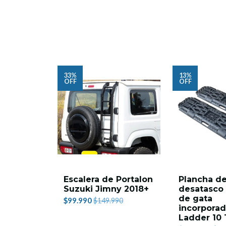
33%
13%
OFF
OFF
Escalera de Portalon
Plancha d
Suzuki Jimny 2018+
desatasco
de gata
$99.990
$149.990
incorpora
Ladder 10