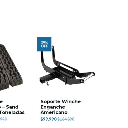
39%
45%
OFF
OFF
de
Soporte Winche
Soporte 
 – Sand
Enganche
Wrangler
Toneladas
Americano
$29.990
$5
$99.990
.990
$164.890