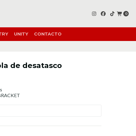
0
TRY
UNITY
CONTACTO
bla de desatasco
gs
BRACKET