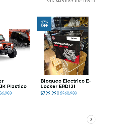
VER MÁS PRODUCTOS
17%
16%
OFF
OFF
er
Bloqueo Electrico E-
Carpa Te
JK Plastico
Locker ERD121
$759.990
$
$799.990
86.900
$968.900