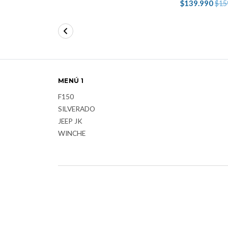
$139.990
$15
MENÚ 1
F150
SILVERADO
JEEP JK
WINCHE