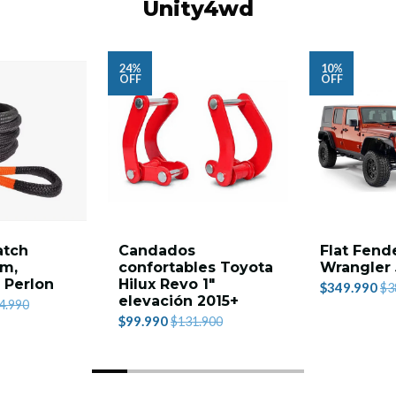
Unity4wd
24%
10%
OFF
OFF
atch
Candados
Flat Fend
9m,
confortables Toyota
Wrangler 
- Perlon
Hilux Revo 1"
$349.990
$3
elevación 2015+
4.990
$99.990
$131.900