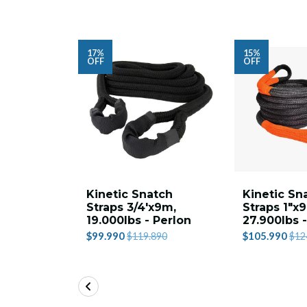
17%
15%
OFF
OFF
Kinetic Snatch
Kinetic Sn
Straps 3/4'x9m,
Straps 1"x
19.000lbs - Perlon
27.900lbs 
$99.990
$105.990
$119.890
$12