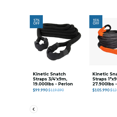
17%
15%
OFF
OFF
Kinetic Snatch
Kinetic Sn
Straps 3/4'x9m,
Straps 1"x
19.000lbs - Perlon
27.900lbs 
$99.990
$105.990
$119.890
$12