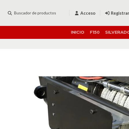
Acceso
Registra
INICIO
F150
SILVERAD