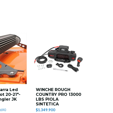
9%
OFF
AG
arra Led
WINCHE ROUGH
BUMPER
ot 20-21"-
COUNTRY PRO 13000
WRANGLE
ngler JK
LBS PIOLA
BIDONES
SINTETICA
$990.000
$
$1.349.900
.690