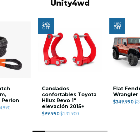
Unity4wd
24%
10%
OFF
OFF
atch
Candados
Flat Fend
9m,
confortables Toyota
Wrangler 
- Perlon
Hilux Revo 1"
$349.990
$3
elevación 2015+
4.990
$99.990
$131.900