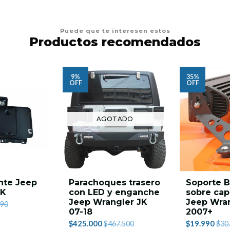
Puede que te interesen estos
Productos recomendados
9%
35%
OFF
OFF
AGOTADO
nte Jeep
Parachoques trasero
Soporte B
JK
con LED y enganche
sobre cap
Jeep Wrangler JK
Jeep Wra
390
07-18
2007+
$425.000
$19.990
$467.500
$30