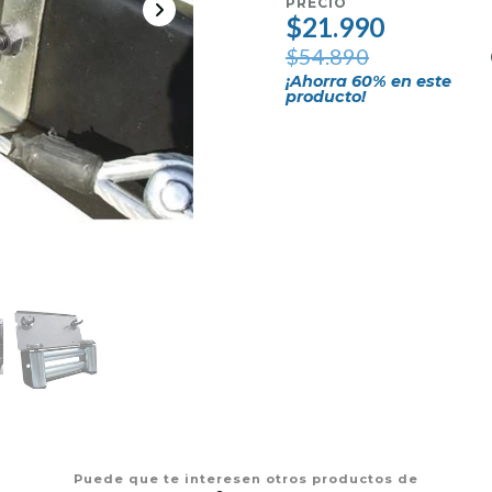
PRECIO
$21.990
$54.890
¡Ahorra
60
% en este
producto!
Puede que te interesen otros productos de