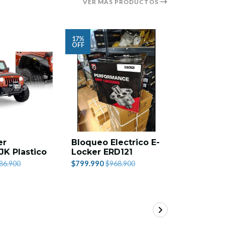
VER MÁS PRODUCTOS
17%
16%
OFF
OFF
er
Bloqueo Electrico E-
Carpa Te
JK Plastico
Locker ERD121
$759.990
$
$799.990
86.900
$968.900