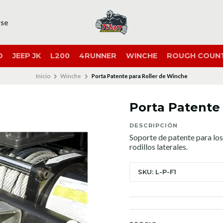
rse
O
JEEP JK
L200
4RUNNER
WINCHE
ROUGH COUN
Inicio
Winche
Porta Patente para Roller de Winche
Porta Patente
DESCRIPCIÓN
Soporte de patente para los
rodillos laterales.
SKU: L-P-F1