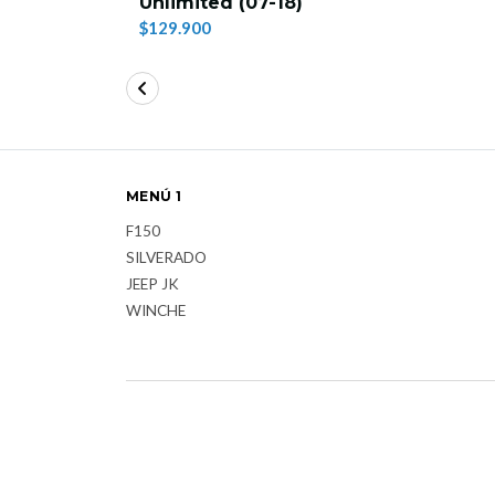
Unlimited (07-18)
$129.900
MENÚ 1
F150
SILVERADO
JEEP JK
WINCHE