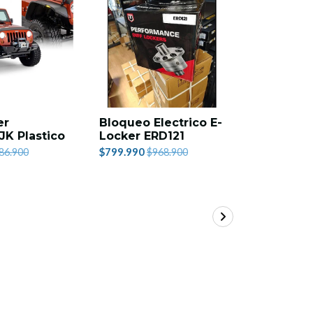
er
Bloqueo Electrico E-
Carpa Te
JK Plastico
Locker ERD121
$759.990
$
$799.990
86.900
$968.900