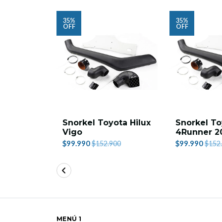
35%
35%
OFF
OFF
Snorkel Toyota Hilux
Snorkel To
Vigo
4Runner 2
$99.990
$99.990
$152.900
$152
MENÚ 1