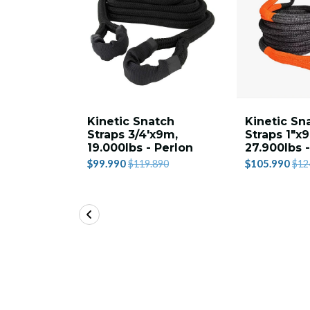
Kinetic Snatch
Kinetic Sn
Straps 3/4'x9m,
Straps 1"x
19.000lbs - Perlon
27.900lbs 
$99.990
$105.990
$119.890
$12