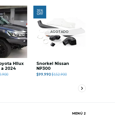
35%
OFF
AGOTADO
AG
oyota HIlux
Snorkel Nissan
Snorkel 
 a 2024
NP300
Navara
$99.990
$99.990
2.900
$152.900
MENÚ 2