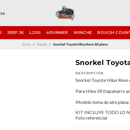
rse
O
JEEP JK
L200
4RUNNER
WINCHE
ROUGH COUN
Inicio
Toyota
Snorkel Toyota Hilux Revo SR plano
Snorkel Toyota
DESCRIPCIÓN
Snorkel Toyota Hilux Revo e
Para Hilux SR (tapabarro a
Modelo toma de aire plana 
KIT INCLUYE TODO LO 
Foto referencial