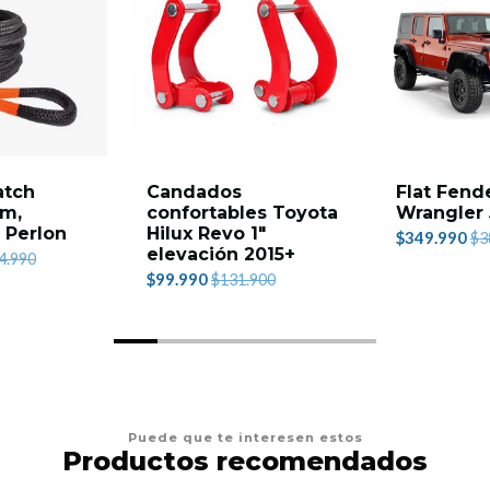
atch
Candados
Flat Fend
9m,
confortables Toyota
Wrangler 
- Perlon
Hilux Revo 1"
$349.990
$3
elevación 2015+
4.990
$99.990
$131.900
Puede que te interesen estos
Productos recomendados