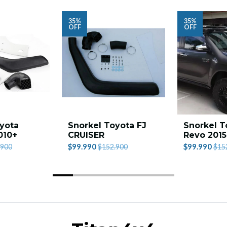
35%
35%
OFF
OFF
yota
Snorkel Toyota FJ
Snorkel T
010+
CRUISER
Revo 2015
$99.990
$99.990
.900
$152.900
$15