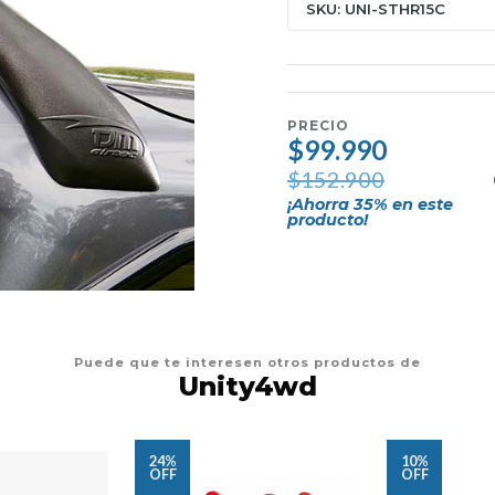
SKU: UNI-STHR15C
PRECIO
$99.990
$152.900
¡Ahorra
35
% en este
producto!
Puede que te interesen otros productos de
Unity4wd
24%
10%
OFF
OFF