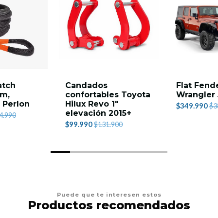
atch
Candados
Flat Fend
9m,
confortables Toyota
Wrangler 
- Perlon
Hilux Revo 1"
$349.990
$3
elevación 2015+
4.990
$99.990
$131.900
Puede que te interesen estos
Productos recomendados