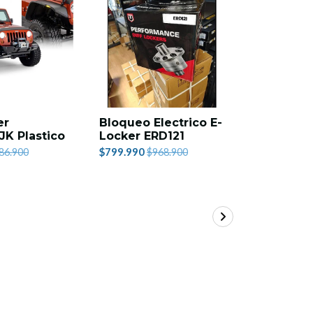
er
Bloqueo Electrico E-
Carpa Te
JK Plastico
Locker ERD121
$759.990
$
$799.990
86.900
$968.900