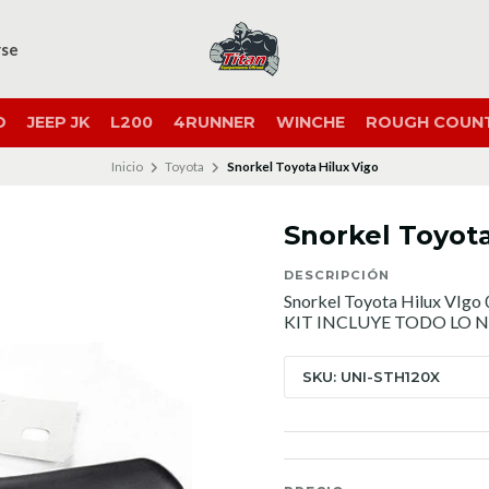
rse
O
JEEP JK
L200
4RUNNER
WINCHE
ROUGH COUN
Inicio
Toyota
Snorkel Toyota Hilux Vigo
Snorkel Toyota
DESCRIPCIÓN
Snorkel Toyota Hilux VIgo
KIT INCLUYE TODO LO 
SKU: UNI-STH120X