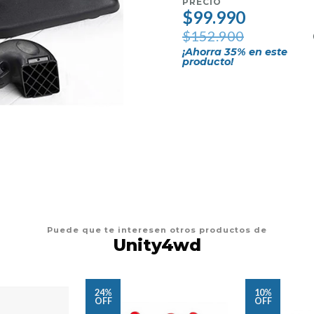
PRECIO
$99.990
$152.900
¡Ahorra
35
% en este
producto!
Puede que te interesen otros productos de
Unity4wd
24%
10%
OFF
OFF