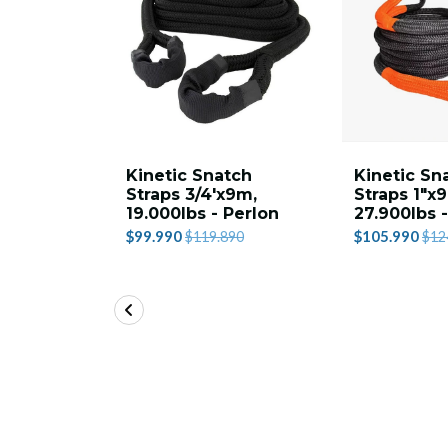
Kinetic Snatch
Kinetic Sn
Straps 3/4'x9m,
Straps 1"x
19.000lbs - Perlon
27.900lbs 
$99.990
$105.990
$119.890
$12