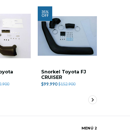
35%
35%
OFF
OFF
oyota
Snorkel Toyota FJ
Snorkel 
CRUISER
Samurai
$99.990
$99.990
2.900
$152.900
$1
MENÚ 2