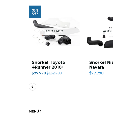
35%
OFF
AGOTADO
AGO
Snorkel Toyota
Snorkel Ni
4Runner 2010+
Navara
$99.990
$99.990
$152.900
MENÚ 1