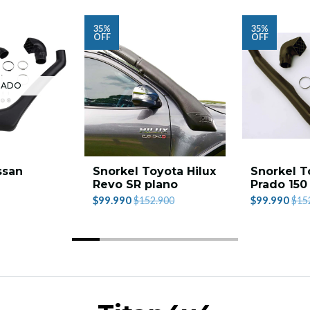
35%
35%
OFF
OFF
TADO
ssan
Snorkel Toyota Hilux
Snorkel T
Revo SR plano
Prado 150
$99.990
$99.990
$152.900
$15