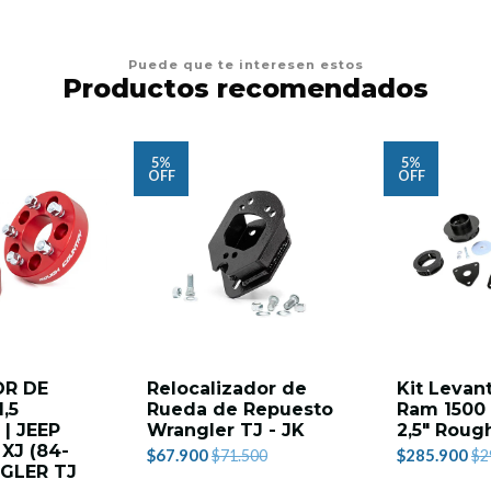
Puede que te interesen estos
Productos recomendados
5%
5%
OFF
OFF
OR DE
Relocalizador de
Kit Leva
,5
Rueda de Repuesto
Ram 1500 
| JEEP
Wrangler TJ - JK
2,5″ Roug
XJ (84-
$67.900
$285.900
$71.500
$2
NGLER TJ