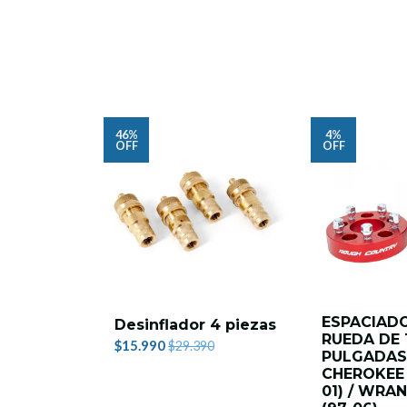
46%
4%
OFF
OFF
ESPACIAD
Desinflador 4 piezas
RUEDA DE 1
$15.990
$29.390
PULGADAS 
CHEROKEE 
01) / WRA