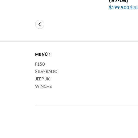
(97-06)
$199.900
$20
MENÚ 1
F150
SILVERADO
JEEP JK
WINCHE