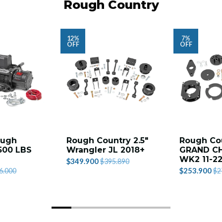
Rough Country
12%
7%
OFF
OFF
ough
Rough Country 2.5"
Rough Co
500 LBS
Wrangler JL 2018+
GRAND C
WK2 11-2
$349.900
$395.890
$253.900
6.000
$2