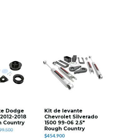
8%
OFF
nte Dodge
Kit de levante
Amortig
2012-2018
Chevrolet Silverado
direcció
h Country
1500 99-06 2.5"
Jeep JK 
Rough Country
Country
99.500
$454.900
$229.900
$