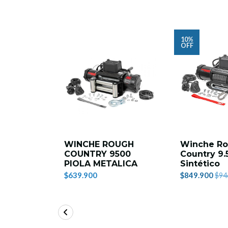
10%
OFF
WINCHE ROUGH
Winche R
COUNTRY 9500
Country 9.
PIOLA METALICA
Sintético
$639.900
$849.900
$94