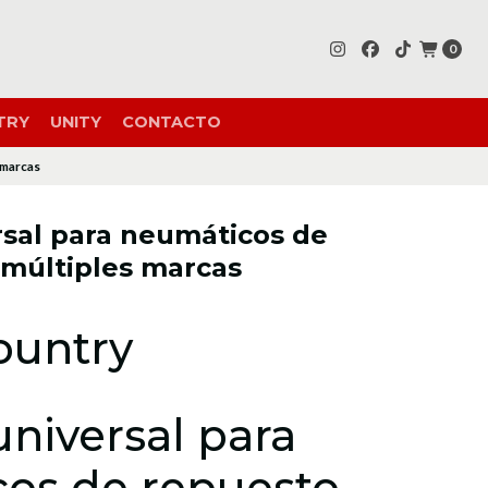
0
TRY
UNITY
CONTACTO
 marcas
rsal para neumáticos de
 múltiples marcas
ountry
universal para
os de repuesto