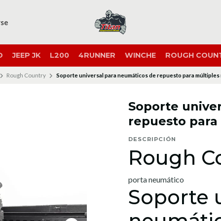
rse
O
JEEP JK
L200
4RUNNER
WINCHE
ROUGH COUN
Rough Country
Soporte universal para neumáticos de repuesto para múltiples
Soporte unive
repuesto para
DESCRIPCIÓN
Rough C
porta neumático
Soporte 
neumátic