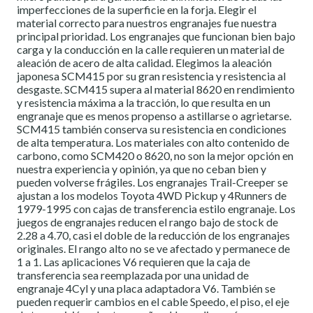
imperfecciones de la superficie en la forja. Elegir el
material correcto para nuestros engranajes fue nuestra
principal prioridad. Los engranajes que funcionan bien bajo
carga y la conducción en la calle requieren un material de
aleación de acero de alta calidad. Elegimos la aleación
japonesa SCM415 por su gran resistencia y resistencia al
desgaste. SCM415 supera al material 8620 en rendimiento
y resistencia máxima a la tracción, lo que resulta en un
engranaje que es menos propenso a astillarse o agrietarse.
SCM415 también conserva su resistencia en condiciones
de alta temperatura. Los materiales con alto contenido de
carbono, como SCM420 o 8620, no son la mejor opción en
nuestra experiencia y opinión, ya que no ceban bien y
pueden volverse frágiles. Los engranajes Trail-Creeper se
ajustan a los modelos Toyota 4WD Pickup y 4Runners de
1979-1995 con cajas de transferencia estilo engranaje. Los
juegos de engranajes reducen el rango bajo de stock de
2.28 a 4.70, casi el doble de la reducción de los engranajes
originales. El rango alto no se ve afectado y permanece de
1 a 1. Las aplicaciones V6 requieren que la caja de
transferencia sea reemplazada por una unidad de
engranaje 4Cyl y una placa adaptadora V6. También se
pueden requerir cambios en el cable Speedo, el piso, el eje